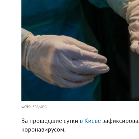
ФОТО: EPA/UPG
За прошедшие сутки
в Киеве
зафиксировал
коронавирусом.