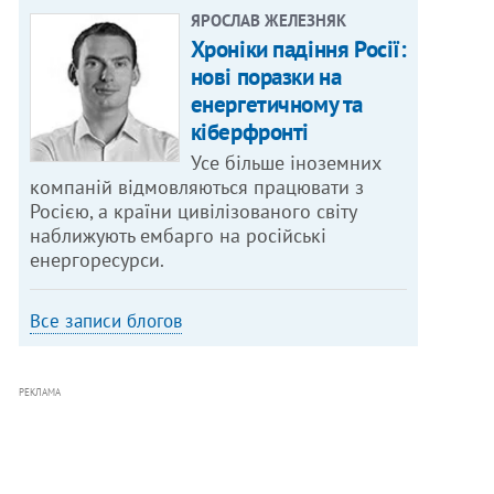
ЯРОСЛАВ ЖЕЛЕЗНЯК
Хроніки падіння Росії:
нові поразки на
енергетичному та
кіберфронті
Усе більше іноземних
компаній відмовляються працювати з
Росією, а країни цивілізованого світу
наближують ембарго на російські
енергоресурси.
Все записи блогов
РЕКЛАМА