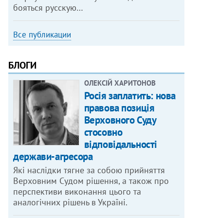
бояться русскую…
Все публикации
БЛОГИ
ОЛЕКСІЙ ХАРИТОНОВ
Росія заплатить: нова
правова позиція
Верховного Суду
стосовно
відповідальності
держави-агресора
Які наслідки тягне за собою прийняття
Верховним Судом рішення, а також про
перспективи виконання цього та
аналогічних рішень в Україні.