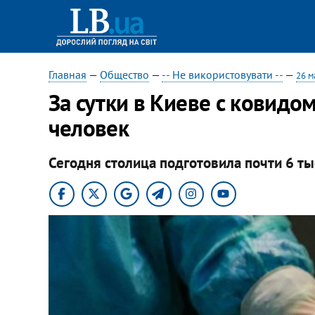
Главная
—
Общество
—
-- Не використовувати --
—
26 м
За сутки в Киеве с ковидо
человек
Сегодня столица подготовила почти 6 т