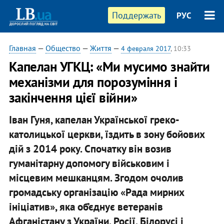
Поддержать
РУС
Главная
—
Общество
—
Життя
—
4 февраля 2017
, 10:33
Капелан УГКЦ: «Ми мусимо знайти
механізми для порозуміння і
закінчення цієї війни»
Іван Гуня, капелан Української греко-
католицької церкви, їздить в зону бойових
дій з 2014 року. Спочатку він возив
гуманітарну допомогу військовим і
місцевим мешканцям. Згодом очолив
громадську організацію «Рада мирних
ініціатив», яка об’єднує ветеранів
Афганістану з України, Росії, Білорусі і