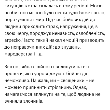
ситуацію, котра склалась в тому регіоні. Моєю
особистою місією було нести туди Боже світло,
порозуміння і мир. Під час бойових дій до
людини приходить страх, напруження, це, в
свою чергу, породжує ненависть, озлобленість,
агресію. Часто такий накал емоцій призводить
до неправочинних дій: до знущань,
мародерства і т.д.
Звісно, війна є війною і вплинути на всі
процеси, які супроводжують бойові дії, –
неможливо. На жаль, ми – священики – не
можемо припинити стрілянину. Однак,
намагаємося вплинути на те, щоб людина не
вчиняла злочинів.