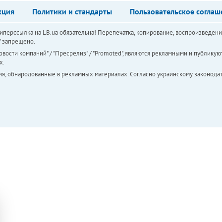
кция
Политики и стандарты
Пользовательское соглаш
перссылка на LB.ua обязательна! Перепечатка, копирование, воспроизведени
а" запрещено.
вости компаний" / "Пресрелиз" / "Promoted", являются рекламными и публикуют
х.
ия, обнародованные в рекламных материалах. Согласно украинскому законодат