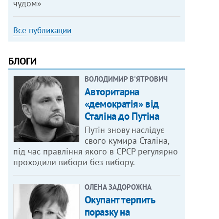
чудом»
Все публикации
БЛОГИ
ВОЛОДИМИР В'ЯТРОВИЧ
Авторитарна
«демократія» від
Сталіна до Путіна
Путін знову наслідує
свого кумира Сталіна,
під час правління якого в СРСР регулярно
проходили вибори без вибору.
ОЛЕНА ЗАДОРОЖНА
Окупант терпить
поразку на