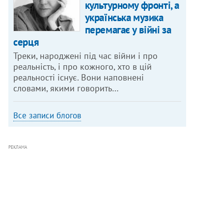
культурному фронті, а
українська музика
перемагає у війні за
серця
Треки, народжені під час війни і про
реальність, і про кожного, хто в цій
реальності існує. Вони наповнені
словами, якими говорить…
Все записи блогов
РЕКЛАМА