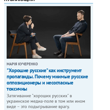
МАРІЯ КУЧЕРЕНКО
"Хорошие русские" как инструмент
пропаганды. Почему мнимые русские
оппозиционеры и несогласные
токсичны
Затягивание "хороших русских" в
украинское медиа-поле в том или ином
виде – это подыгрывание врагу.