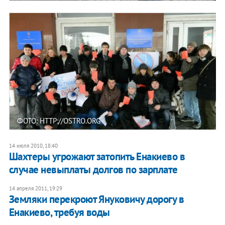
ФОТО: HTTP://OSTRO.ORG
14 июля 2010, 18:40
Шахтеры угрожают затопить Енакиево в
случае невыплаты долгов по зарплате
14 апреля 2011, 19:29
Земляки перекроют Януковичу дорогу в
Енакиево, требуя воды