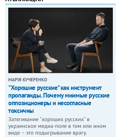
МАРІЯ КУЧЕРЕНКО
"Хорошие русские" как инструмент
пропаганды. Почему мнимые русские
оппозиционеры и несогласные
токсичны
Затягивание "хороших русских" в
украинское медиа-поле в том или ином
виде – это подыгрывание врагу.