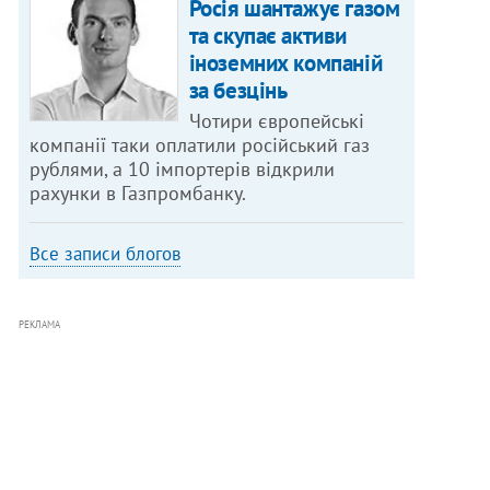
Росія шантажує газом
та скупає активи
іноземних компаній
за безцінь
Чотири європейські
компанії таки оплатили російський газ
рублями, а 10 імпортерів відкрили
рахунки в Газпромбанку.
Все записи блогов
РЕКЛАМА