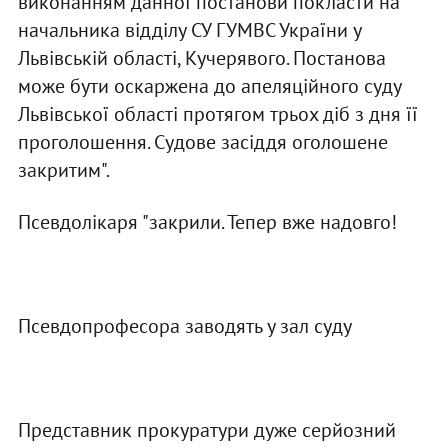
виконанням данної постанови покласти на
начальника вiддiлу СУ ГУМВС України у
Львiвськiй областi, Кучерявого. Постанова
може бути оскаржена до апеляцiйного суду
Львiвської областi протягом трьох дiб з дня її
проголошення. Судове засiддя оголошене
закритим".
Псевдолiкаря "закрили. Тепер вже надовго!
Псевдопрофесора заводять у зал суду
Представник прокуратури дуже серйозний