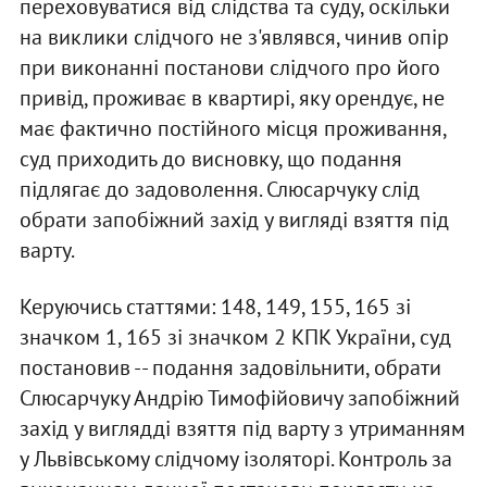
переховуватися вiд слiдства та суду, оскiльки
на виклики слiдчого не з'являвся, чинив опiр
при виконаннi постанови слiдчого про його
привiд, проживає в квартирi, яку орендує, не
має фактично постiйного мiсця проживання,
суд приходить до висновку, що подання
пiдлягає до задоволення. Слюсарчуку слiд
обрати запобiжний захiд у виглядi взяття пiд
варту.
Керуючись статтями: 148, 149, 155, 165 зi
значком 1, 165 зi значком 2 КПК України, суд
постановив -- подання задовiльнити, обрати
Слюсарчуку Андрiю Тимофiйовичу запобiжний
захiд у вигляддi взяття пiд варту з утриманням
у Львiвському слiдчому iзоляторi. Контроль за