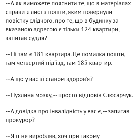
-- А як виможете пояснити те, що в матерiалах
справи є лист з пошти, яким повернули
повiстку слiдчого, про те, що в будинку за
вказаною адресою є тiльки 124 квартири,
запитав суддя?
-- Нi там є 181 квартира. Це помилка пошти,
там четвертий пiд'їзд, там 185 квартир.
-- А що у вас зi станом здоров'я?
-- Пухлина мозку, -- просто вiдповiв Слюсарчук.
-- А довiдка про iнвалiднiсть у вас є, -- запитав
прокурор?
-- Я її не виробляв, хоч при такому