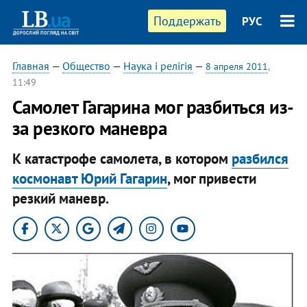
Поддержать
РУС
Главная
—
Общество
—
Наука і релігія
—
8 апреля 2011
,
11:49
Самолет Гагарина мог разбиться из-
за резкого маневра
К катастрофе самолета, в котором
разбился
космонавт Юрий Гагарин
, мог привести
резкий маневр.