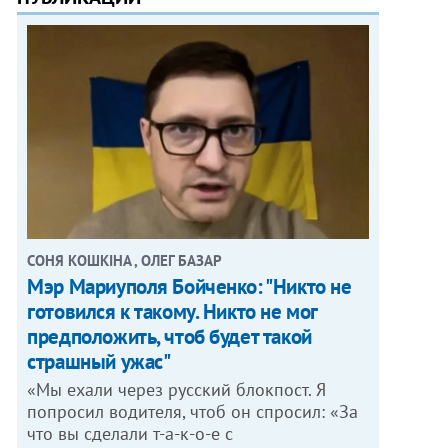
СОНЯ КОШКІНА , ОЛЕГ БАЗАР
Мэр Мариуполя Бойченко: "Никто не
готовился к такому. Никто не мог
предположить, чтоб будет такой
страшный ужас"
«Мы ехали через русский блокпост. Я
попросил водителя, чтоб он спросил: «За
что вы сделали т-а-к-о-е с