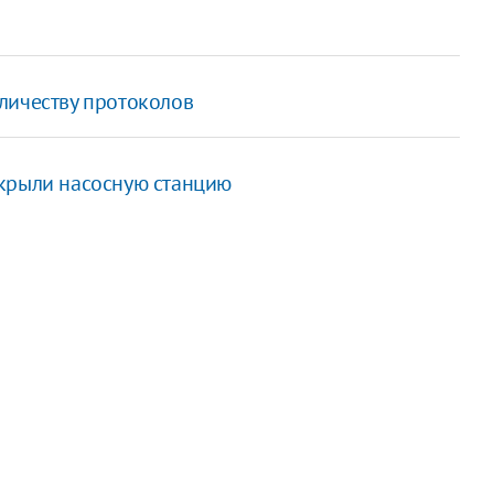
личеству протоколов
ткрыли насосную станцию