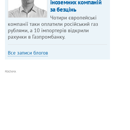
іноземних компаній
за безцінь
Чотири європейські
компанії таки оплатили російський газ
рублями, а 10 імпортерів відкрили
рахунки в Газпромбанку.
Все записи блогов
РЕКЛАМА