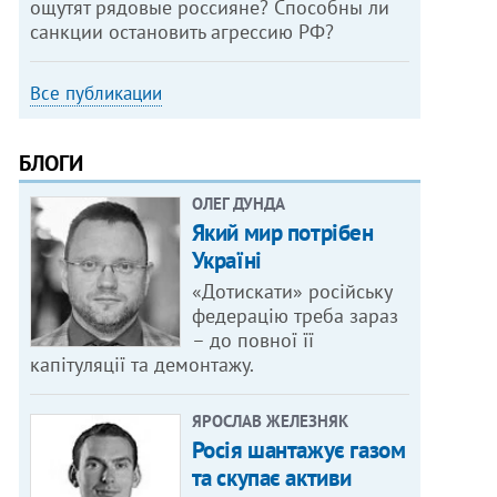
ощутят рядовые россияне? Способны ли
санкции остановить агрессию РФ?
Все публикации
БЛОГИ
ОЛЕГ ДУНДА
Який мир потрібен
Україні
«Дотискати» російську
федерацію треба зараз
– до повної її
капітуляції та демонтажу.
ЯРОСЛАВ ЖЕЛЕЗНЯК
Росія шантажує газом
та скупає активи