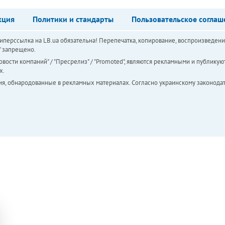
кция
Политики и стандарты
Пользовательское соглаш
перссылка на LB.ua обязательна! Перепечатка, копирование, воспроизведени
а" запрещено.
вости компаний" / "Пресрелиз" / "Promoted", являются рекламными и публикуют
х.
ия, обнародованные в рекламных материалах. Согласно украинскому законодат