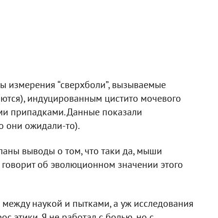
ны измерения “сверхболи”, вызываемые
яются), индуцированным цистито мочевого
ми припадками. Данные показали
о они ожидали-то).
ланы выводы о том, что таки да, мыши
о говорит об эволюционном значении этого
 между наукой и пытками, а уж исследования
с этики. Я не работал с болью, но с