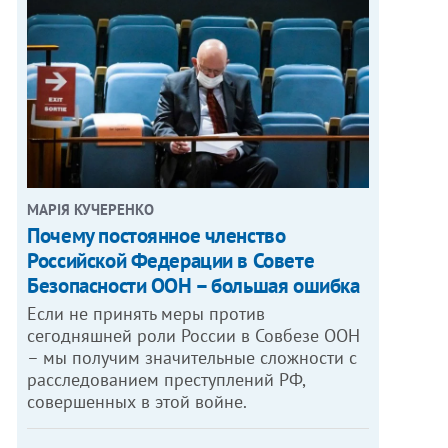
МАРІЯ КУЧЕРЕНКО
​Почему постоянное членство
Российской Федерации в Совете
Безопасности ООН – большая ошибка
Если не принять меры против
сегодняшней роли России в Совбезе ООН
– мы получим значительные сложности с
расследованием преступлений РФ,
совершенных в этой войне.