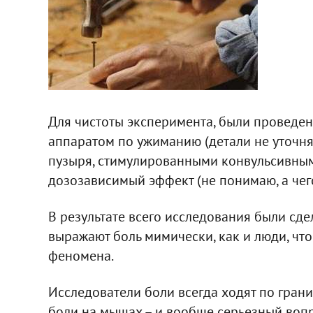
Для чистоты эксперимента, были проведе
аппаратом по ужиманию (детали не уточн
пузыря, стимулированными конвульсивны
дозозависимый эффект (не понимаю, а чег
В результате всего исследования были сде
выражают боль мимически, как и люди, чт
феномена.
Исследователи боли всегда ходят по грани
боли на мышах – и вообще серьезный вопро