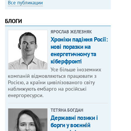
Все публикации
БЛОГИ
ЯРОСЛАВ ЖЕЛЕЗНЯК
Хроніки падіння Росії:
нові поразки на
енергетичному та
кіберфронті
Усе більше іноземних
компаній відмовляються працювати з
Росією, а країни цивілізованого світу
наближують ембарго на російські
енергоресурси.
ТЕТЯНА БОГДАН
Державні позики і
борги у воєнній