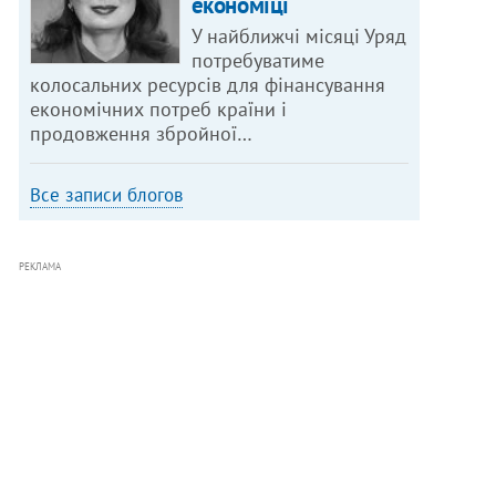
економіці
У найближчі місяці Уряд
потребуватиме
колосальних ресурсів для фінансування
економічних потреб країни і
продовження збройної…
Все записи блогов
РЕКЛАМА