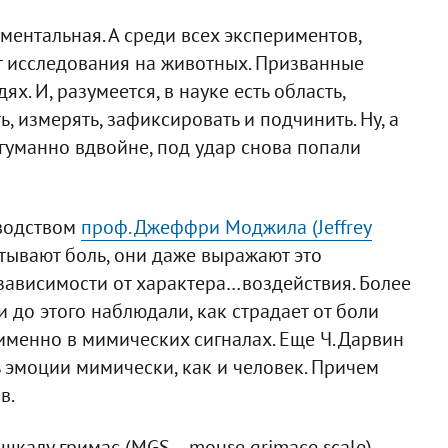
ментальная. А среди всех экспериментов,
т исследования на животных. Призванные
. И, разумеется, в науке есть область,
 измерять, зафиксировать и подчинить. Ну, а
егуманно вдвойне, под удар снова попали
оводством
проф. Джеффри Моджила (Jeffrey
тывают боль, они даже выражают это
в зависимости от характера…воздействия. Более
и до этого наблюдали, как страдает от боли
 именно в мимических сигналах. Еще Ч. Дарвин
 эмоции мимически, как и человек. Причем
в.
калу гримас (MGS – mouse grimace scale),