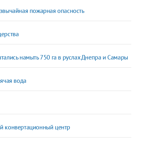
езвычайная пожарная опасность
дерства
ались намыть 750 га в руслах Днепра и Самары
рячая вода
й конвертационный центр