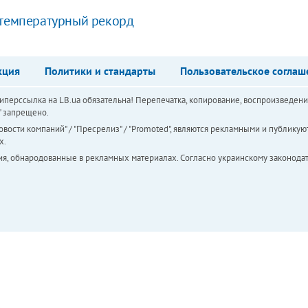
 температурный рекорд
кция
Политики и стандарты
Пользовательское соглаш
перссылка на LB.ua обязательна! Перепечатка, копирование, воспроизведени
а" запрещено.
вости компаний" / "Пресрелиз" / "Promoted", являются рекламными и публикуют
х.
ия, обнародованные в рекламных материалах. Согласно украинскому законодат