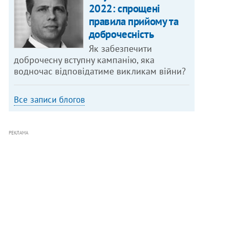
2022: спрощені
правила прийому та
доброчесність
Як забезпечити
доброчесну вступну кампанію, яка
водночас відповідатиме викликам війни?
Все записи блогов
РЕКЛАМА