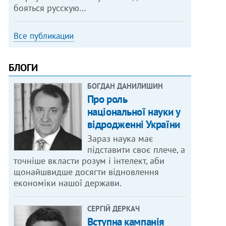
бояться русскую…
Все публикации
БЛОГИ
БОГДАН ДАНИЛИШИН
Про роль
національної науки у
відродженні України
Зараз наука має
підставити своє плече, а
точніше вкласти розум і інтелект, аби
щонайшвидше досягти відновлення
економіки нашої держави.
СЕРГІЙ ДЕРКАЧ
Вступна кампанія