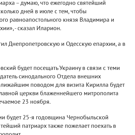
иарха – думаю, что ежегодно святейший
колько дней в июле с тем, чтобы
того равноапостольного князя Владимира и
ии», - сказал Иларион.
тил Днепропетровскую и Одесскую епархии, а в
вский будет посещать Украину в связи с теми
едатель синодального Отдела внешних
ближайшим поводом для визита Кирилла будет
славной церкви блаженнейшего митрополита
ечаемое 23 ноября.
ии будет 25-я годовщина Чернобыльской
ятейший патриарх также пожелает поехать в
трополит.