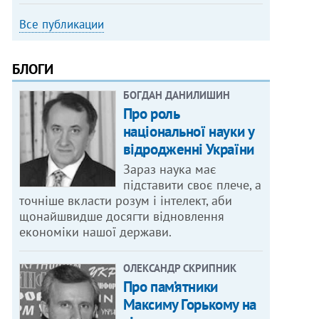
Все публикации
БЛОГИ
БОГДАН ДАНИЛИШИН
Про роль
національної науки у
відродженні України
Зараз наука має
підставити своє плече, а
точніше вкласти розум і інтелект, аби
щонайшвидше досягти відновлення
економіки нашої держави.
ОЛЕКСАНДР СКРИПНИК
Про пам’ятники
Максиму Горькому на