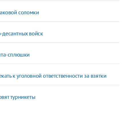
маковой соломки
-десантных войск
вята-сплюшки
ать к уголовной ответственности за взятки
овят турникеты