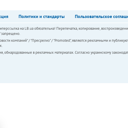
кция
Политики и стандарты
Пользовательское соглаш
перссылка на LB.ua обязательна! Перепечатка, копирование, воспроизведени
а" запрещено.
вости компаний" / "Пресрелиз" / "Promoted", являются рекламными и публикуют
х.
ия, обнародованные в рекламных материалах. Согласно украинскому законодат