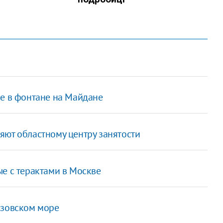
ие в фонтане на Майдане
яют областному центру занятости
е с терактами в Москве
Азовском море