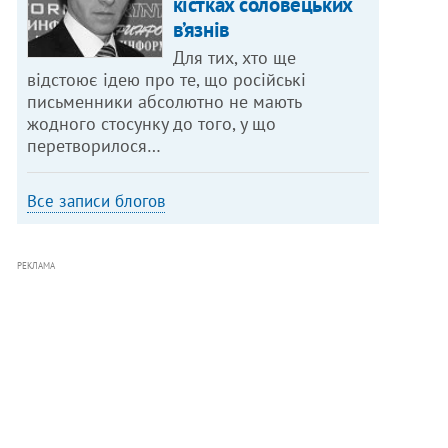
кістках соловецьких
в’язнів
Для тих, хто ще
відстоює ідею про те, що російські
письменники абсолютно не мають
жодного стосунку до того, у що
перетворилося…
Все записи блогов
РЕКЛАМА