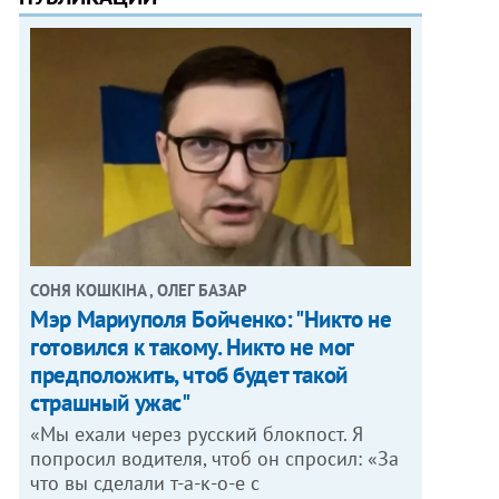
СОНЯ КОШКІНА , ОЛЕГ БАЗАР
Мэр Мариуполя Бойченко: "Никто не
готовился к такому. Никто не мог
предположить, чтоб будет такой
страшный ужас"
«Мы ехали через русский блокпост. Я
попросил водителя, чтоб он спросил: «За
что вы сделали т-а-к-о-е с