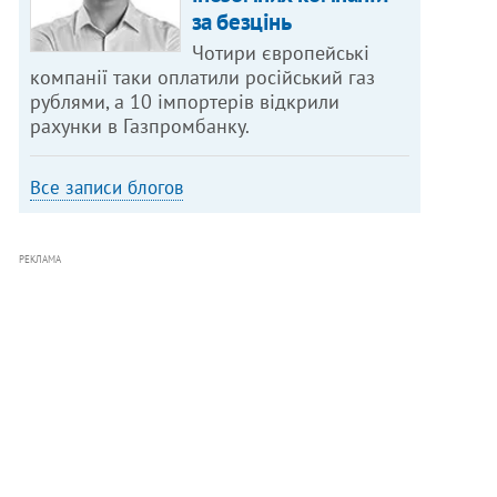
за безцінь
Чотири європейські
компанії таки оплатили російський газ
рублями, а 10 імпортерів відкрили
рахунки в Газпромбанку.
Все записи блогов
РЕКЛАМА