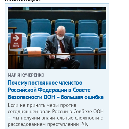
МАРІЯ КУЧЕРЕНКО
​Почему постоянное членство
Российской Федерации в Совете
Безопасности ООН – большая ошибка
Если не принять меры против
сегодняшней роли России в Совбезе ООН
– мы получим значительные сложности с
расследованием преступлений РФ,