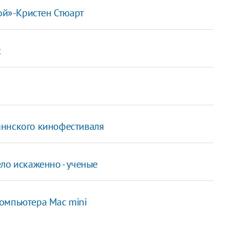
лой»-Кристен Стюарт
t
аннского кинофестиваля
ло искаженно - ученые
омпьютера Mac mini