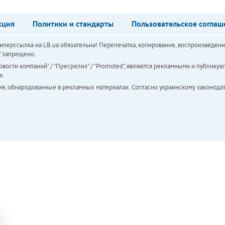
кция
Политики и стандарты
Пользовательское соглаш
перссылка на LB.ua обязательна! Перепечатка, копирование, воспроизведени
а" запрещено.
вости компаний" / "Пресрелиз" / "Promoted", являются рекламными и публикуют
х.
ия, обнародованные в рекламных материалах. Согласно украинскому законодат