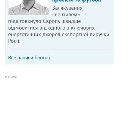
Залякування
«вентилем»
підштовхнуло Європу швидше
відмовитися від одного з ключових
енергетичних джерел експортної виручки
Росії.
Все записи блогов
РЕКЛАМА