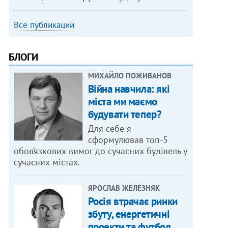
Все публикации
БЛОГИ
МИХАЙЛО ПОЖИВАНОВ
Війна навчила: які
міста ми маємо
будувати тепер?
Для себе я
сформулював топ-5
обов’язкових вимог до сучасних будівель у
сучасних містах.
ЯРОСЛАВ ЖЕЛЕЗНЯК
Росія втрачає ринки
збуту, енергетичні
проекти та футбол