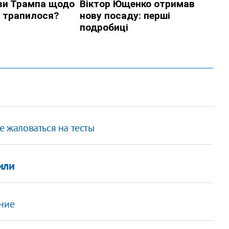
е жаловаться на тесты
или
ение