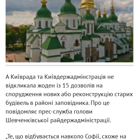
А Київрада та Київдержадмінстрація не
відкликала жоден із 15 дозволів на
спорудження нових або реконструкцію старих
будівель в районі заповідника. Про це
повідомляє прес-служба голови
Шевченківської райдержадміністрації.
„Те, що відбувається навколо Софії, схоже на