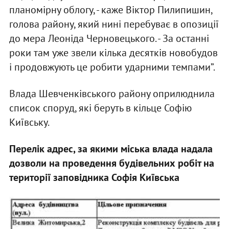
планомірну облогу, - каже Віктор Пилипишин,
голова району, який нині перебуває в опозиції
до мера Леоніда Черновецького. - За останні
роки там уже звели кілька десятків новобудов
і продовжують це робити ударними темпами”.
Влада Шевченківського району оприлюднила
список споруд, які беруть в кільце Софію
Київську.
Перелік адрес, за якими міська влада надала
дозволи на проведення будівельних робіт на
території заповідника Софія Київська