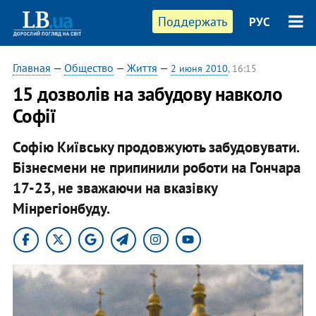
Поддержать
РУС
Главная
—
Общество
—
Життя
—
2 июня 2010
, 16:15
15 дозволів на забудову навколо
Софії
Софію Київську продовжують забудовувати.
Бізнесмени не припинили роботи на Гончара
17-23, не зважаючи на вказівку
Мінрегіонбуду.