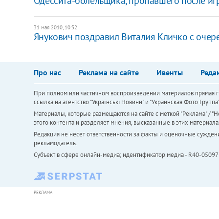
Одессита-болельщика, пропавшего после иг
31 мая 2010, 10:32
Янукович поздравил Виталия Кличко с оче
Про нас
Реклама на сайте
Ивенты
Реда
При полном или частичном воспроизведении материалов прямая ги
ссылка на агентство "Українськi Новини" и "Украинская Фото Групп
Материалы, которые размещаются на сайте с меткой "Реклама" / "Но
этого контента и разделяет мнения, высказанные в этих материала
Редакция не несет ответственности за факты и оценочные сужден
рекламодатель.
Субъект в сфере онлайн-медиа; идентификатор медиа - R40-05097
РЕКЛАМА