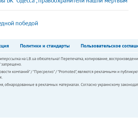
ры БК "Одесса", правоохранители нашли мертвым
редной победой
кция
Политики и стандарты
Пользовательское соглаш
перссылка на LB.ua обязательна! Перепечатка, копирование, воспроизведени
а" запрещено.
вости компаний" / "Пресрелиз" / "Promoted", являются рекламными и публикуют
х.
ия, обнародованные в рекламных материалах. Согласно украинскому законодат