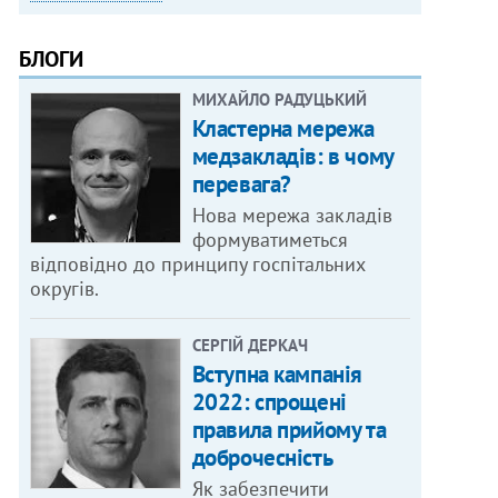
БЛОГИ
МИХАЙЛО РАДУЦЬКИЙ
Кластерна мережа
медзакладів: в чому
перевага?
Нова мережа закладів
формуватиметься
відповідно до принципу госпітальних
округів.
СЕРГІЙ ДЕРКАЧ
Вступна кампанія
2022: спрощені
правила прийому та
доброчесність
Як забезпечити