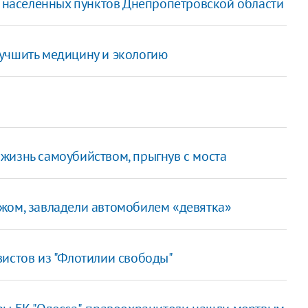
о населенных пунктов Днепропетровской области
учшить медицину и экологию
жизнь самоубийством, прыгнув с моста
жом, завладели автомобилем «девятка»
вистов из "Флотилии свободы"