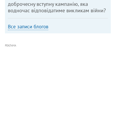
доброчесну вступну кампанію, яка
водночас відповідатиме викликам війни?
Все записи блогов
РЕКЛАМА