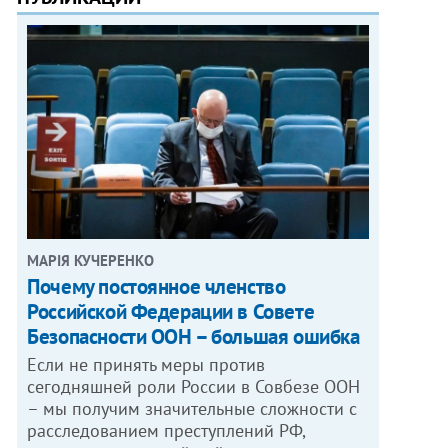
МАРІЯ КУЧЕРЕНКО
​Почему постоянное членство
Российской Федерации в Совете
Безопасности ООН – большая ошибка
Если не принять меры против
сегодняшней роли России в Совбезе ООН
– мы получим значительные сложности с
расследованием преступлений РФ,