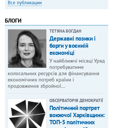
Все публикации
БЛОГИ
ТЕТЯНА БОГДАН
Державні позики і
борги у воєнній
економіці
У найближчі місяці Уряд
потребуватиме
колосальних ресурсів для фінансування
економічних потреб країни і
продовження збройної…
ОБСЕРВАТОРІЯ ДЕМОКРАТІЇ
Політичний портрет
воюючої Харківщини:
ТОП-5 політичних