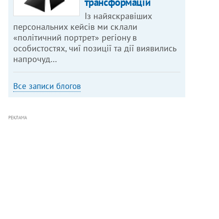
трансформацій
Із найяскравіших
персональних кейсів ми склали
«політичний портрет» регіону в
особистостях, чиї позиції та дії виявились
напрочуд…
Все записи блогов
РЕКЛАМА