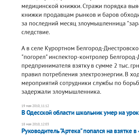
медицинской книжки. Стражи порядка выя
книжки продавцам рынков и баров обходил
за последний месяц злоумышленница "зараб
следствие.
А в селе Курортном Белгород-Днестровско
"погорел" инспектор-контролер Белгород-
предпринимателя взятку в сумме 2 тыс. гр
правил потребления электроэнергии. В х
мероприятий сотрудники службы по борь
задержали злоумышленника.
19 мая 2010, 11:12
В Одесской области школьник умер на уро
18 мая 2010, 12:03
Руководитель "Артека" попался на взятке в 