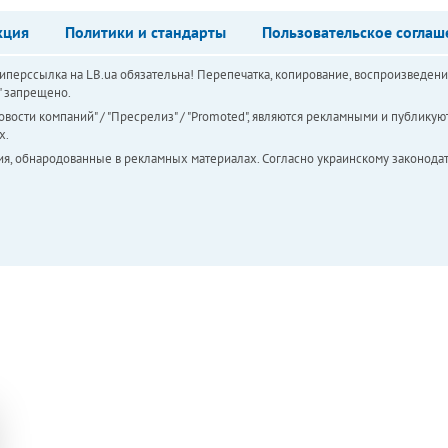
кция
Политики и стандарты
Пользовательское соглаш
перссылка на LB.ua обязательна! Перепечатка, копирование, воспроизведени
а" запрещено.
вости компаний" / "Пресрелиз" / "Promoted", являются рекламными и публикуют
х.
ия, обнародованные в рекламных материалах. Согласно украинскому законодат