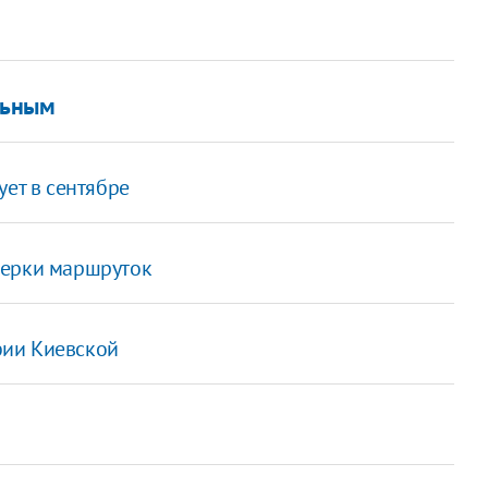
льным
ует в сентябре
верки маршруток
фии Киевской