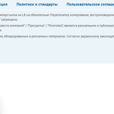
кция
Политики и стандарты
Пользовательское соглаш
перссылка на LB.ua обязательна! Перепечатка, копирование, воспроизведени
а" запрещено.
вости компаний" / "Пресрелиз" / "Promoted", являются рекламными и публикуют
х.
ия, обнародованные в рекламных материалах. Согласно украинскому законодат