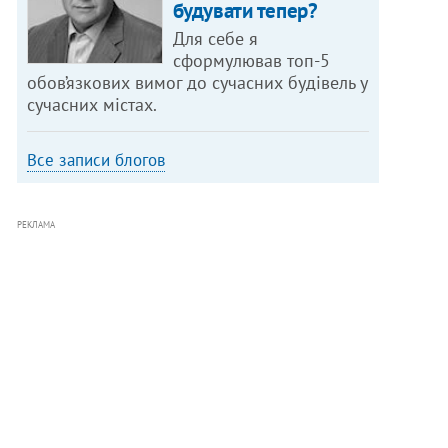
будувати тепер?
Для себе я
сформулював топ-5
обов’язкових вимог до сучасних будівель у
сучасних містах.
Все записи блогов
РЕКЛАМА