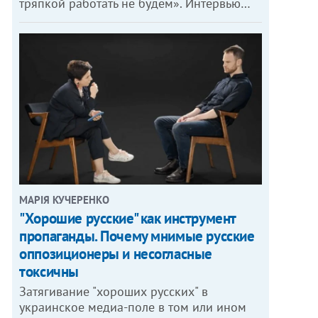
тряпкой работать не будем». Интервью…
МАРІЯ КУЧЕРЕНКО
"Хорошие русские" как инструмент
пропаганды. Почему мнимые русские
оппозиционеры и несогласные
токсичны
Затягивание "хороших русских" в
украинское медиа-поле в том или ином