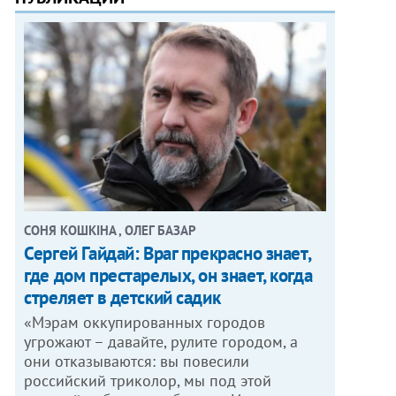
СОНЯ КОШКІНА , ОЛЕГ БАЗАР
Сергей Гайдай: Враг прекрасно знает,
где дом престарелых, он знает, когда
стреляет в детский садик
«Мэрам оккупированных городов
угрожают – давайте, рулите городом, а
они отказываются: вы повесили
российский триколор, мы под этой