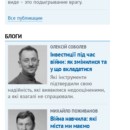
виде – это подыгрывание врагу.
Все публикации
БЛОГИ
ОЛЕКСІЙ СОБОЛЕВ
Інвестиції під час
війни: як змінилися та
у що вкладатися
Які інструменти
підтвердили свою
надійність, які виявилися недооціненими,
а які взагалі не спрацювали.
МИХАЙЛО ПОЖИВАНОВ
Війна навчила: які
міста ми маємо