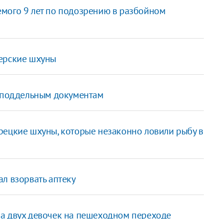
мого 9 лет по подозрению в разбойном
ьерские шхуны
о поддельным документам
рецкие шхуны, которые незаконно ловили рыбу в
л взорвать аптеку
а двух девочек на пешеходном переходе