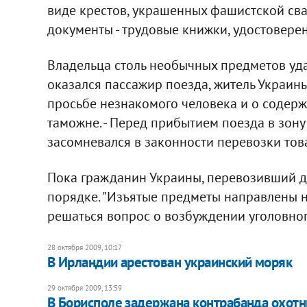
виде крестов, украшенных фашистской свас
документы - трудовые книжки, удостовере
Владельца столь необычных предметов уда
оказался пассажир поезда, житель Украины
просьбе незнакомого человека и о содерж
таможне. - Перед прибытием поезда в зон
засомневался в законности перевозки това
Пока гражданин Украины, перевозивший 
порядке. "Изъятые предметы направлены на
решаться вопрос о возбуждении уголовного 
28 октября 2009, 10:17
В Ирландии арестован украинский моряк
29 октября 2009, 13:59
В Борисполе задержана контрабанда охотн