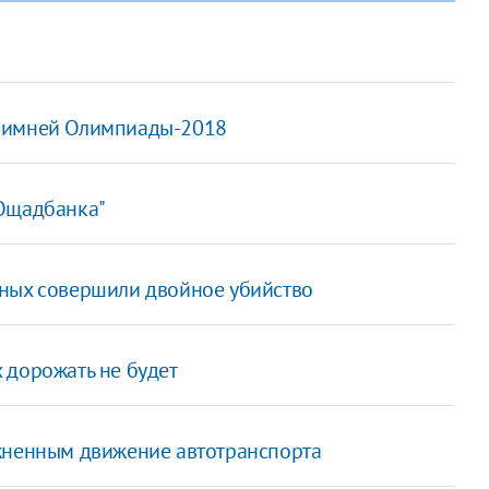
 зимней Олимпиады-2018
"Ощадбанка"
тных совершили двойное убийство
 дорожать не будет
ожненным движение автотранспорта