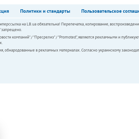
кция
Политики и стандарты
Пользовательское соглаш
перссылка на LB.ua обязательна! Перепечатка, копирование, воспроизведени
а" запрещено.
вости компаний" / "Пресрелиз" / "Promoted", являются рекламными и публикуют
х.
ия, обнародованные в рекламных материалах. Согласно украинскому законодат