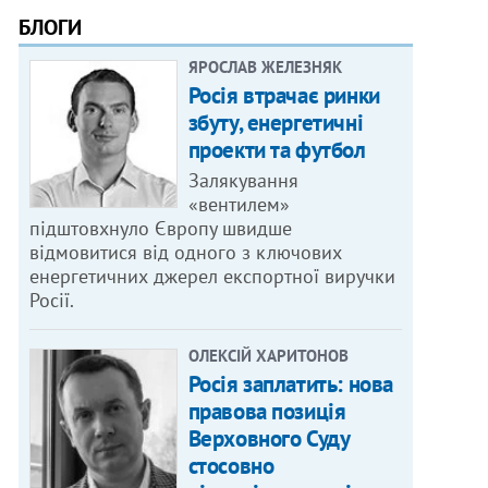
БЛОГИ
ЯРОСЛАВ ЖЕЛЕЗНЯК
Росія втрачає ринки
збуту, енергетичні
проекти та футбол
Залякування
«вентилем»
підштовхнуло Європу швидше
відмовитися від одного з ключових
енергетичних джерел експортної виручки
Росії.
ОЛЕКСІЙ ХАРИТОНОВ
Росія заплатить: нова
правова позиція
Верховного Суду
стосовно