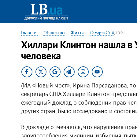
Главная
—
Общество
—
Життя
—
12 марта 2010
, 10:21
Хиллари Клинтон нашла в 
человека
(ИА «Новый мост», Ирина Парсаданова, по
секретарь США Хиллари Клинтон представ
ежегодный доклад о соблюдении прав чело
других стран, было исследовано и состоян
В докладе отмечается, что нарушения пра
злоупотребления милиции, избиения, пыт