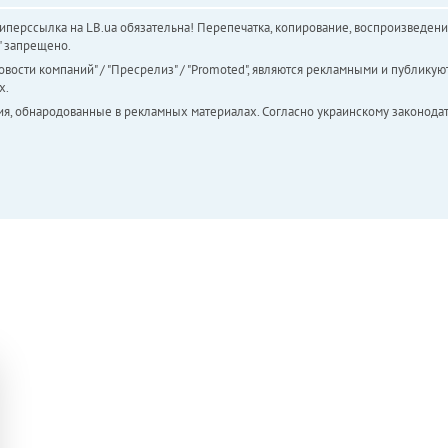
перссылка на LB.ua обязательна! Перепечатка, копирование, воспроизведени
а" запрещено.
вости компаний" / "Пресрелиз" / "Promoted", являются рекламными и публикуют
х.
ия, обнародованные в рекламных материалах. Согласно украинскому законодат