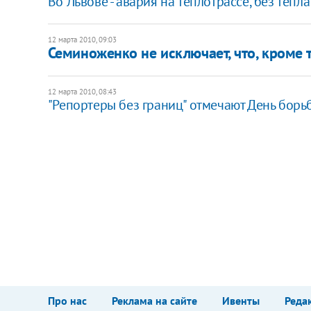
Во Львове - авария на теплотрассе, без тепла
12 марта 2010, 09:03
Семиноженко не исключает, что, кроме 
12 марта 2010, 08:43
"Репортеры без границ" отмечают День борь
Про нас
Реклама на сайте
Ивенты
Реда