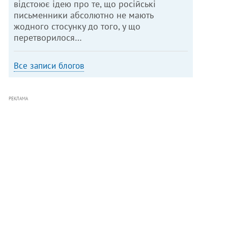
відстоює ідею про те, що російські
письменники абсолютно не мають
жодного стосунку до того, у що
перетворилося…
Все записи блогов
РЕКЛАМА