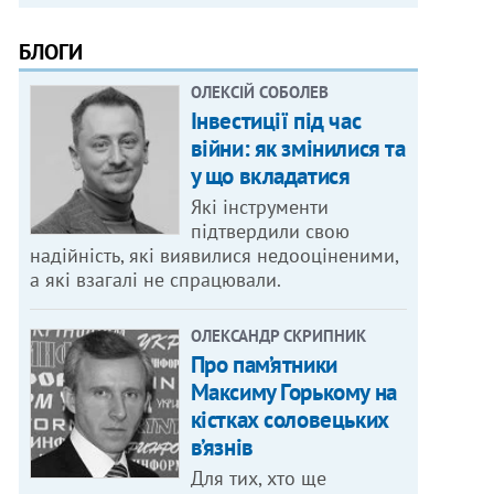
БЛОГИ
ОЛЕКСІЙ СОБОЛЕВ
Інвестиції під час
війни: як змінилися та
у що вкладатися
Які інструменти
підтвердили свою
надійність, які виявилися недооціненими,
а які взагалі не спрацювали.
ОЛЕКСАНДР СКРИПНИК
Про пам’ятники
Максиму Горькому на
кістках соловецьких
в’язнів
Для тих, хто ще