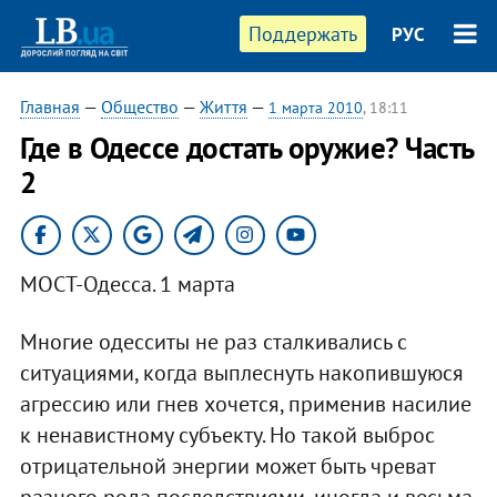
Поддержать
РУС
Главная
—
Общество
—
Життя
—
1 марта 2010
, 18:11
Где в Одессе достать оружие? Часть
2
МОСТ-Одесса. 1 марта
Многие одесситы не раз сталкивались с
ситуациями, когда выплеснуть накопившуюся
агрессию или гнев хочется, применив насилие
к ненавистному субъекту. Но такой выброс
отрицательной энергии может быть чреват
разного рода последствиями, иногда и весьма