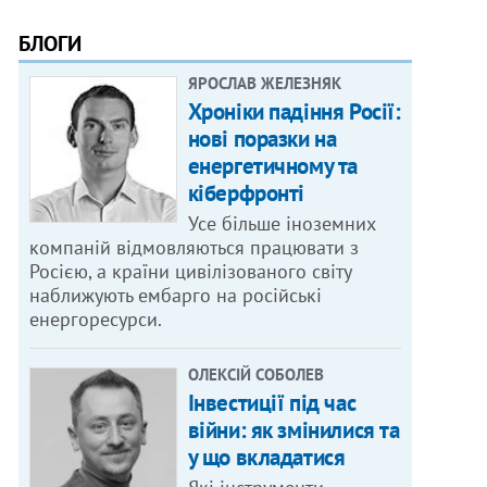
БЛОГИ
ЯРОСЛАВ ЖЕЛЕЗНЯК
Хроніки падіння Росії:
нові поразки на
енергетичному та
кіберфронті
Усе більше іноземних
компаній відмовляються працювати з
Росією, а країни цивілізованого світу
наближують ембарго на російські
енергоресурси.
ОЛЕКСІЙ СОБОЛЕВ
Інвестиції під час
війни: як змінилися та
у що вкладатися