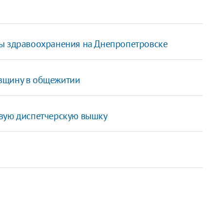
мы здравоохранения на Днепропетровске
вщину в общежитии
овую диспетчерскую вышку