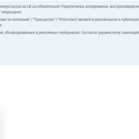
перссылка на LB.ua обязательна! Перепечатка, копирование, воспроизведени
а" запрещено.
вости компаний" / "Пресрелиз" / "Promoted", являются рекламными и публикуют
х.
ия, обнародованные в рекламных материалах. Согласно украинскому законодат