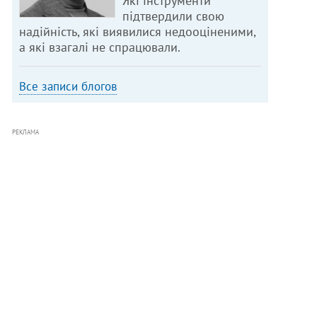
Які інструменти
підтвердили свою
надійність, які виявилися недооціненими,
а які взагалі не спрацювали.
Все записи блогов
РЕКЛАМА