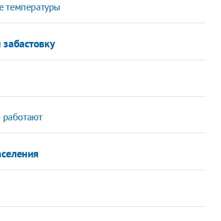
е температуры
 забастовку
и
е работают
аселения