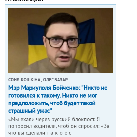
СОНЯ КОШКІНА , ОЛЕГ БАЗАР
Мэр Мариуполя Бойченко: "Никто не
готовился к такому. Никто не мог
предположить, чтоб будет такой
страшный ужас"
«Мы ехали через русский блокпост. Я
попросил водителя, чтоб он спросил: «За
что вы сделали т-а-к-о-е с