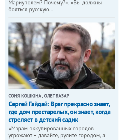
Мариуполем? Почему?». «Вы должны
бояться русскую…
СОНЯ КОШКІНА , ОЛЕГ БАЗАР
Сергей Гайдай: Враг прекрасно знает,
где дом престарелых, он знает, когда
стреляет в детский садик
«Мэрам оккупированных городов
угрожают – давайте, рулите городом, а