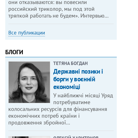
они отказываются: вы повесили
российский триколор, мы под этой
тряпкой работать не будем». Интервью…
Все публикации
БЛОГИ
ТЕТЯНА БОГДАН
Державні позики і
борги у воєнній
економіці
У найближчі місяці Уряд
потребуватиме
колосальних ресурсів для фінансування
економічних потреб країни і
продовження збройної…