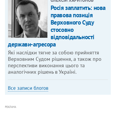
ОЛЕКСІЙ ХАРИТОНОВ
Росія заплатить: нова
правова позиція
Верховного Суду
стосовно
відповідальності
держави-агресора
Які наслідки тягне за собою прийняття
Верховним Судом рішення, а також про
перспективи виконання цього та
аналогічних рішень в Україні.
Все записи блогов
РЕКЛАМА