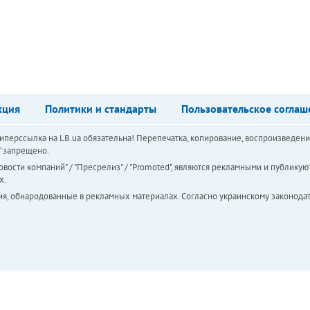
кция
Политики и стандарты
Пользовательское соглаш
перссылка на LB.ua обязательна! Перепечатка, копирование, воспроизведени
а" запрещено.
вости компаний" / "Пресрелиз" / "Promoted", являются рекламными и публикуют
х.
ия, обнародованные в рекламных материалах. Согласно украинскому законодат