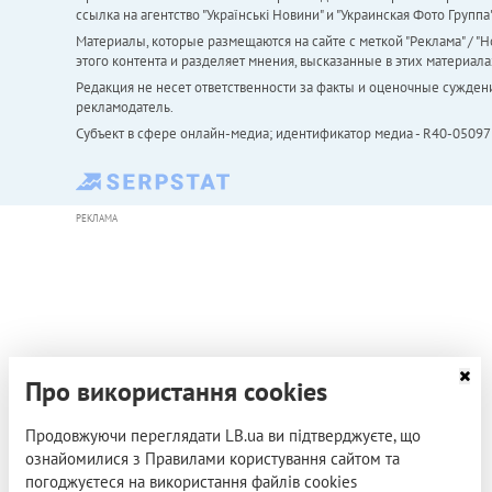
ссылка на агентство "Українськi Новини" и "Украинская Фото Групп
Материалы, которые размещаются на сайте с меткой "Реклама" / "Но
этого контента и разделяет мнения, высказанные в этих материала
Редакция не несет ответственности за факты и оценочные сужден
рекламодатель.
Субъект в сфере онлайн-медиа; идентификатор медиа - R40-05097
РЕКЛАМА
Про використання cookies
Продовжуючи переглядати LB.ua ви підтверджуєте, що
ознайомилися з Правилами користування сайтом та
погоджуєтеся на використання файлів cookies