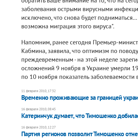
обратить ваше внимание на то, что на сег
заболевания острыми вирусными инфекциям
исключено, что снова будет подниматься...
возможна миграция этого вируса".
Напомним, ранее сегодня Премьер-минист
Кабмина, заявила, что оптимизм по повод
преждевременным - на этой неделе зареги
осложнений 9 ноября в Украине умерли 19 ч
по 10 ноября показатель заболеваемости в
11 февраля 2010, 17:32
Временно проживающие за границей украи
16 февраля 2010, 08:45
Катеринчук думает, что Тимошенко добила
16 февраля 2010, 12:27
Партия регионов позволит Тимошенко отнес