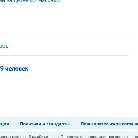
узов
9 человек
кция
Политики и стандарты
Пользовательское соглаш
перссылка на LB.ua обязательна! Перепечатка, копирование, воспроизведени