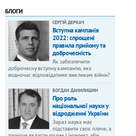
БЛОГИ
СЕРГІЙ ДЕРКАЧ
Вступна кампанія
2022: спрощені
правила прийому та
доброчесність
Як забезпечити
доброчесну вступну кампанію, яка
водночас відповідатиме викликам війни?
БОГДАН ДАНИЛИШИН
Про роль
національної науки у
відродженні України
Зараз наука має
підставити своє плече, а
точніше вкласти розум і інтелект, аби