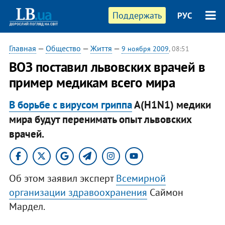
Поддержать
РУС
Главная
—
Общество
—
Життя
—
9 ноября 2009
, 08:51
ВОЗ поставил львовских врачей в
пример медикам всего мира
В борьбе с вирусом гриппа
А(Н1N1) медики
мира будут перенимать опыт львовских
врачей.
Об этом заявил эксперт
Всемирной
организации здравоохранения
Саймон
Мардел.