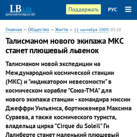
Поддержать
РУС
Главная
—
Общество
—
Життя
—
11 сентября 2009
, 03:10
Талисманом нового экипажа МКС
станет плюшевый львенок
Талисманом новой экспедиции на
Международной космической станции
(МКС) и "индикатором невесомости" в
космическом корабле "Союз-ТМА" для
нового экипажа станции - командира миссии
Джеффри Уильямса, бортинженера Максима
Сураева, а также космического туриста,
владельца цирка "Cirque du Soleil" Ги
Лалиберте станет маленький плюшевый