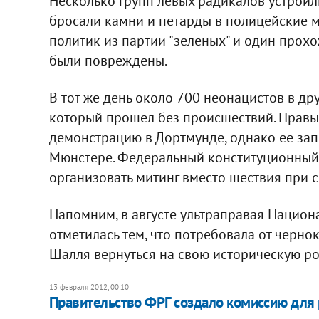
Несколько групп левых радикалов устроили
бросали камни и петарды в полицейские м
политик из партии "зеленых" и один прох
были повреждены.
В тот же день около 700 неонацистов в др
который прошел без происшествий. Правы
демонстрацию в Дортмунде, однако ее за
Мюнстере. Федеральный конституционный 
организовать митинг вместо шествия при
Напомним, в августе ультраправая Национ
отметилась тем, что потребовала от черн
Шалля вернуться на свою историческую ро
13 февраля 2012, 00:10
Правительство ФРГ создало комиссию для 