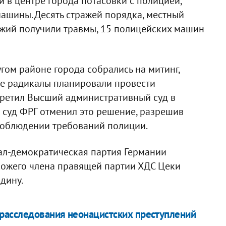
 в центре города потасовки с полицией,
ашины. Десять стражей порядка, местный
ожий получили травмы, 15 полицейских машин
угом районе города собрались на митинг,
е радикалы планировали провести
претил Высший административный суд в
суд ФРГ отменил это решение, разрешив
 соблюдении требований полиции.
ал-демократическая партия Германии
окожего члена правящей партии ХДС Цеки
дину.
расследования неонацистских преступлений