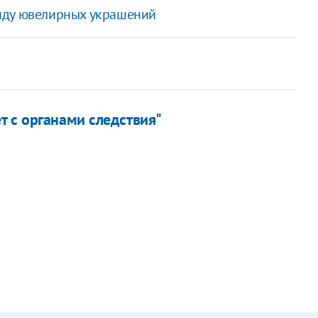
нду ювелирных украшений
т с органами следствия"