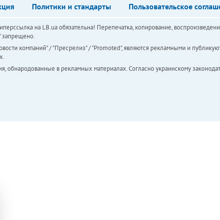
кция
Политики и стандарты
Пользовательское соглаш
перссылка на LB.ua обязательна! Перепечатка, копирование, воспроизведени
а" запрещено.
вости компаний" / "Пресрелиз" / "Promoted", являются рекламными и публикуют
х.
ия, обнародованные в рекламных материалах. Согласно украинскому законодат