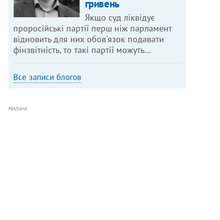
гривень
Якщо суд ліквідує
проросійські партії перш ніж парламент
відновить для них обов'язок подавати
фінзвітність, то такі партії можуть…
Все записи блогов
РЕКЛАМА