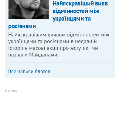
Найяскравіший вияв
відмінностей між
українцями та
росіянами
Найяскравішим виявом відмінностей між
українцями та росіянами в недавній
історії є масові акції протесту, які ми
назвали Майданами.
Все записи блогов
РЕКЛАМА