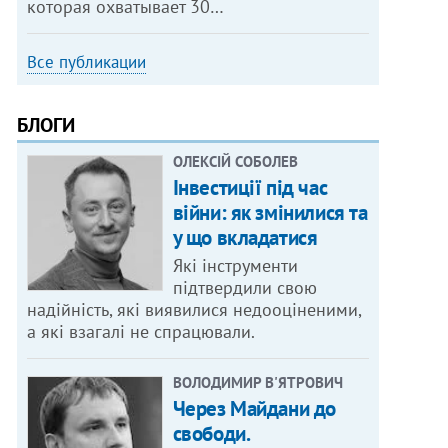
которая охватывает 30…
Все публикации
БЛОГИ
ОЛЕКСІЙ СОБОЛЕВ
Інвестиції під час
війни: як змінилися та
у що вкладатися
Які інструменти
підтвердили свою
надійність, які виявилися недооціненими,
а які взагалі не спрацювали.
ВОЛОДИМИР В'ЯТРОВИЧ
Через Майдани до
свободи.