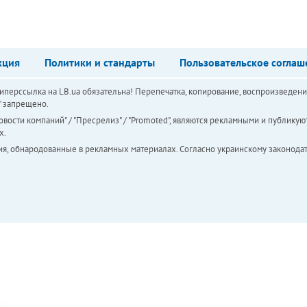
кция
Политики и стандарты
Пользовательское соглаш
перссылка на LB.ua обязательна! Перепечатка, копирование, воспроизведени
а" запрещено.
вости компаний" / "Пресрелиз" / "Promoted", являются рекламными и публикуют
х.
ия, обнародованные в рекламных материалах. Согласно украинскому законодат