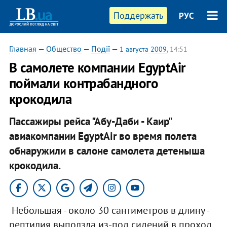
Поддержать
РУС
Главная
—
Общество
—
Події
—
1 августа 2009
, 14:51
В самолете компании EgyptAir
поймали контрабандного
крокодила
Пассажиры рейса "Абу-Даби - Каир"
авиакомпании EgyptAir во время полета
обнаружили в салоне самолета детеныша
крокодила.
Небольшая - около 30 сантиметров в длину -
рептилия выползла из-под сидений в проход