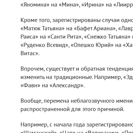
«Яномина» на «Мина», «Ирина» на «Лиирр
Кроме того, зарегистрированы случаи од
«Матюк Татьяна» на «Бафет Ариана», «Лав
Раиса» на «Санти Рита», «Снежко Татьяна»
«Руденко Всевид», «Олешко Юрий» на «Ха
Витас».
Впрочем, существует и обратная тенденци
изменить на традиционные. Например, «Эд
«Фавн» на «Александр».
Вообще, перемена неблагозвучного имени
распространенной для этого причиной.
Например, с начала года зарегистрирова
«Шаманский», «Цап» на «Великанич», «Пес