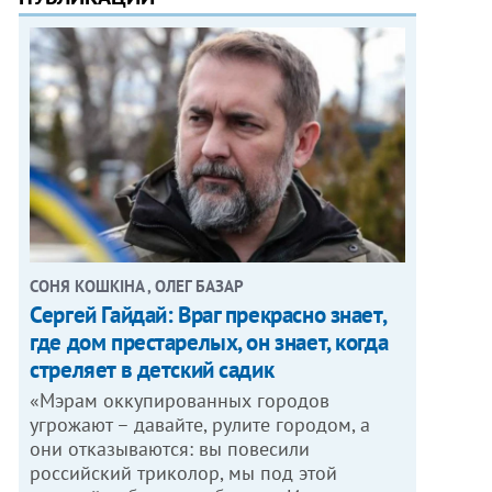
СОНЯ КОШКІНА , ОЛЕГ БАЗАР
Сергей Гайдай: Враг прекрасно знает,
где дом престарелых, он знает, когда
стреляет в детский садик
«Мэрам оккупированных городов
угрожают – давайте, рулите городом, а
они отказываются: вы повесили
российский триколор, мы под этой