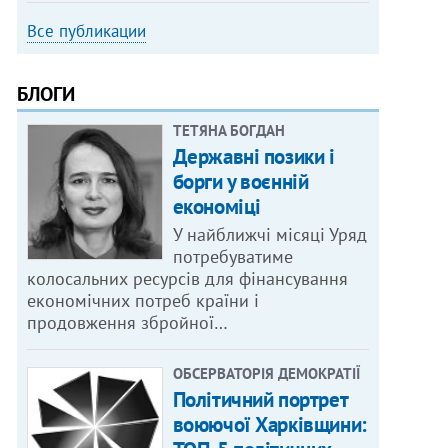
Все публикации
БЛОГИ
ТЕТЯНА БОГДАН
Державні позики і
борги у воєнній
економіці
У найближчі місяці Уряд
потребуватиме
колосальних ресурсів для фінансування
економічних потреб країни і
продовження збройної…
ОБСЕРВАТОРІЯ ДЕМОКРАТІЇ
Політичний портрет
воюючої Харківщини: