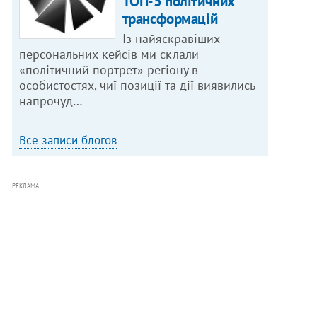
ТОП-5 політичних
трансформацій
Із найяскравіших
персональних кейсів ми склали
«політичний портрет» регіону в
особистостях, чиї позиції та дії виявились
напрочуд…
Все записи блогов
РЕКЛАМА