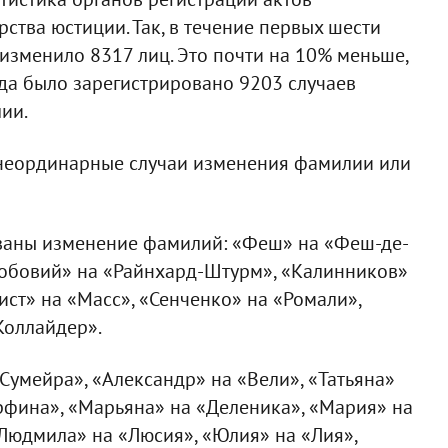
ства юстиции. Так, в течение первых шести
изменило 8317 лиц. Это почти на 10% меньше,
гда было зарегистрировано 9203 случаев
ии.
 неординарные случаи изменения фамилии или
рованы изменение фамилий: «Феш» на «Феш-де-
обовий» на «Райнхард-Штурм», «Калинников»
ист» на «Масс», «Сенченко» на «Ромали»,
Коллайдер».
Сумейра», «Александр» на «Вели», «Татьяна»
орфина», «Марьяна» на «Деленика», «Мария» на
«Людмила» на «Люсия», «Юлия» на «Лия»,