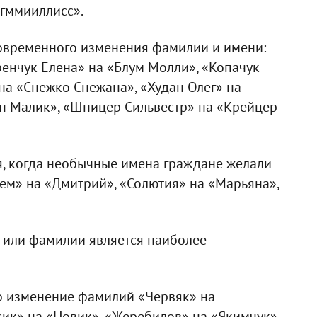
гммииллисс».
новременного изменения фамилии и имени:
ренчук Елена» на «Блум Молли», «Копачук
 на «Снежко Снежана», «Худан Олег» на
н Малик», «Шницер Сильвестр» на «Крейцер
я, когда необычные имена граждане желали
ем» на «Дмитрий», «Солютия» на «Марьяна»,
 или фамилии является наиболее
но изменение фамилий «Червяк» на
ик» на «Новик», «Жеребилов» на «Якимчук»,