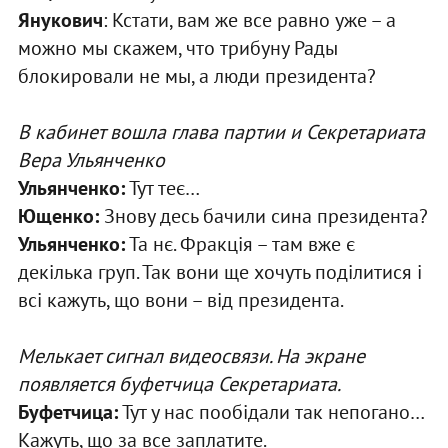
Янукович
: Кстати, вам же все равно уже – а
можно мы скажем, что трибуну Рады
блокировали не мы, а люди президента?
В кабинет вошла глава партии и Секретариата
Вера Ульянченко
Ульянченко:
Тут теє…
Ющенко:
Знову десь бачили сина президента?
Ульянченко:
Та нє. Фракція – там вже є
декілька груп. Так вони ще хочуть поділитися і
всі кажуть, що вони – від президента.
Мелькает сигнал видеосвязи. На экране
появляется буфетчица Секретариата.
Буфетчица:
Тут у нас пообідали так непогано…
Кажуть, що за все заплатите.