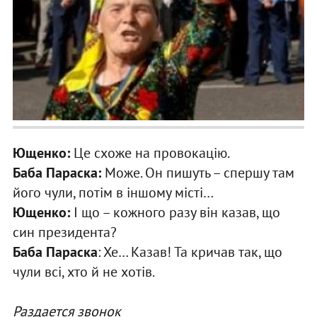
Ющенко:
Це схоже на провокацію.
Баба Параска:
Може. Он пишуть – спершу там
його чули, потім в іншому місті…
Ющенко:
І що – кожного разу він казав, що
син президента?
Баба Параска
: Хе… Казав! Та кричав так, що
чули всі, хто й не хотів.
Раздается звонок