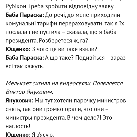
Рубікон. Треба зробити відповідну заяву…
Баба Параска:
До речі, до мене приходили
комунальні тарифи перераховувати, так я їх
послала і не пустила – сказала, що я баба
президента. Розберетеся ж, га?
Ющенко:
З чого це ви таке взяли?
Баба Параска:
А що таке? Подивіться – зараз
всі так кажуть.
Мелькает сигнал на видеосвязи. Появляется
Виктор Янукович.
Янукович:
Мы тут хотели парочку министров
снять, так они громко орали, что они –
министры президента. В чем дело?! Это
наглость!
Ющенко:
Я з’ясую.