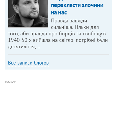
перекласти злочини
на нас
Правда завжди
сильніша. Тільки для
того, аби правда про борців за свободу в
1940-50-х вийшла на світло, потрібні були
десятиліття,…
Все записи блогов
РЕКЛАМА