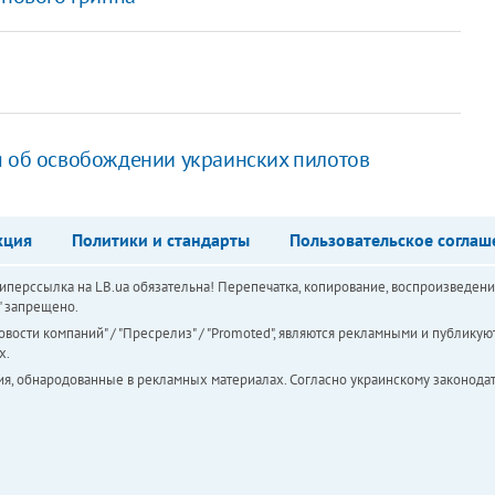
я об освобождении украинских пилотов
кция
Политики и стандарты
Пользовательское соглаш
перссылка на LB.ua обязательна! Перепечатка, копирование, воспроизведени
а" запрещено.
вости компаний" / "Пресрелиз" / "Promoted", являются рекламными и публикуют
х.
ия, обнародованные в рекламных материалах. Согласно украинскому законодат