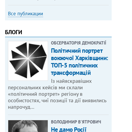
Все публикации
БЛОГИ
ОБСЕРВАТОРІЯ ДЕМОКРАТІЇ
Політичний портрет
воюючої Харківщини:
ТОП-5 політичних
трансформацій
Із найяскравіших
персональних кейсів ми склали
«політичний портрет» регіону в
особистостях, чиї позиції та дії виявились
напрочуд…
ВОЛОДИМИР В'ЯТРОВИЧ
Не дамо Росії