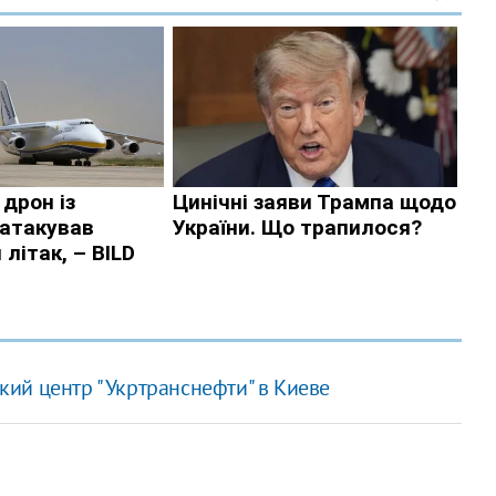
ий центр "Укртранснефти" в Киеве