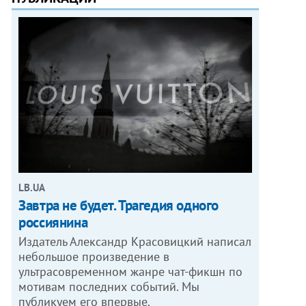
LB.UA
Завтра не будет. Трагедия одного
россиянина
Издатель Александр Красовицкий написал
небольшое произведение в
ультрасовременном жанре чат-фикшн по
мотивам последних событий. Мы
публикуем его впервые.