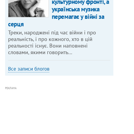
культурному фронті, а
українська музика
перемагає у війні за
серця
Треки, народжені під час війни і про
реальність, і про кожного, хто в цій
реальності існує. Вони наповнені
словами, якими говорить…
Все записи блогов
РЕКЛАМА