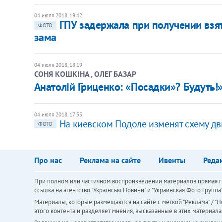
04 июля 2018, 19:42
ГПУ задержала при получении взя
ФОТО
зама
04 июля 2018, 18:19
СОНЯ КОШКІНА , ОЛЕГ БАЗАР
Анатолій Гриценко: «Посадки»? Будуть!
04 июля 2018, 17:35
На киевском Подоле изменят схему д
ФОТО
Про нас
Реклама на сайте
Ивенты
Реда
При полном или частичном воспроизведении материалов прямая ги
ссылка на агентство "Українськi Новини" и "Украинская Фото Групп
Материалы, которые размещаются на сайте с меткой "Реклама" / "Но
этого контента и разделяет мнения, высказанные в этих материала