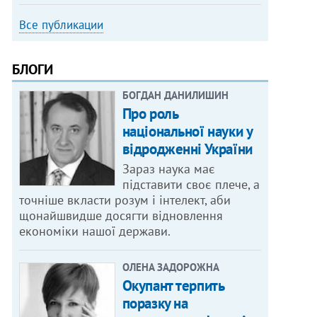
Все публикации
БЛОГИ
БОГДАН ДАНИЛИШИН
Про роль
національної науки у
відродженні України
Зараз наука має
підставити своє плече, а
точніше вкласти розум і інтелект, аби
щонайшвидше досягти відновлення
економіки нашої держави.
ОЛЕНА ЗАДОРОЖНА
Окупант терпить
поразку на