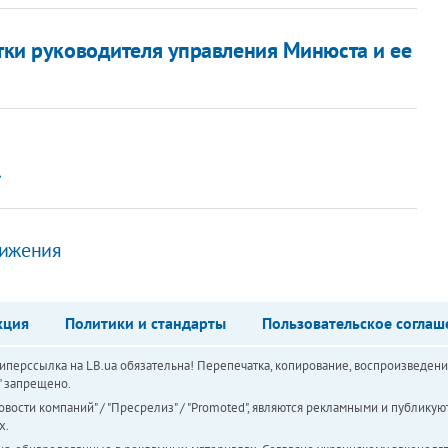
тки руководителя управления Минюста и ее
»
вижения
кция
Политики и стандарты
Пользовательское соглаш
перссылка на LB.ua обязательна! Перепечатка, копирование, воспроизведени
а" запрещено.
вости компаний" / "Пресрелиз" / "Promoted", являются рекламными и публикуют
х.