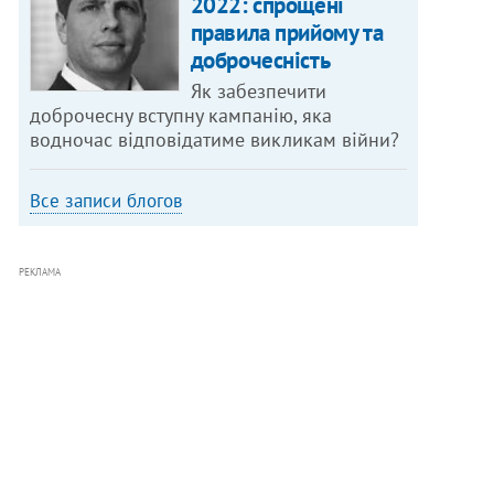
2022: спрощені
правила прийому та
доброчесність
Як забезпечити
доброчесну вступну кампанію, яка
водночас відповідатиме викликам війни?
Все записи блогов
РЕКЛАМА