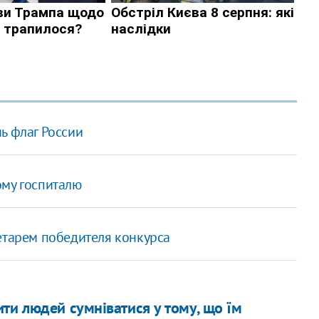
ь флаг России
ому госпиталю
етарем победителя конкурса
ити людей сумніватися у тому, що їм