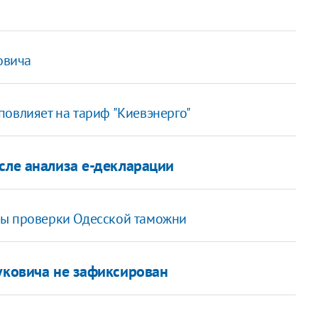
овича
повлияет на тариф "Киевэнерго"
сле анализа е-декларации
ты проверки Одесской таможни
нуковича не зафиксирован