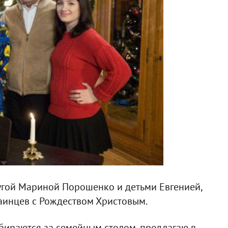
угой Мариной Порошенко и детьми Евгенией,
аинцев с Рождеством Христовым.
обираются за семейным столом, предлагаю в