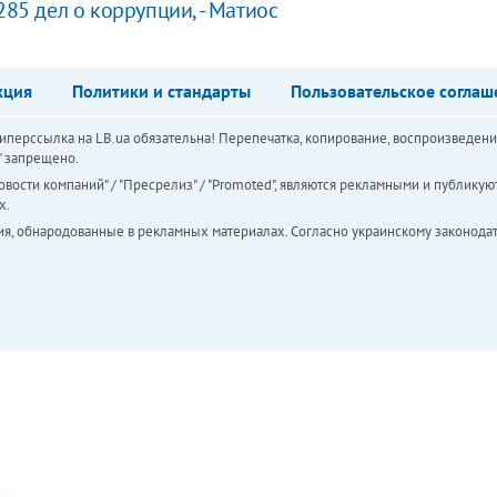
285 дел о коррупции, - Матиос
кция
Политики и стандарты
Пользовательское соглаш
перссылка на LB.ua обязательна! Перепечатка, копирование, воспроизведени
а" запрещено.
вости компаний" / "Пресрелиз" / "Promoted", являются рекламными и публикуют
х.
ия, обнародованные в рекламных материалах. Согласно украинскому законодат