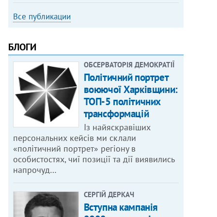
Все публикации
БЛОГИ
ОБСЕРВАТОРІЯ ДЕМОКРАТІЇ
Політичний портрет
воюючої Харківщини:
ТОП-5 політичних
трансформацій
Із найяскравіших
персональних кейсів ми склали
«політичний портрет» регіону в
особистостях, чиї позиції та дії виявились
напрочуд…
СЕРГІЙ ДЕРКАЧ
Вступна кампанія