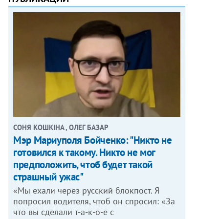
СОНЯ КОШКІНА , ОЛЕГ БАЗАР
Мэр Мариуполя Бойченко: "Никто не
готовился к такому. Никто не мог
предположить, чтоб будет такой
страшный ужас"
«Мы ехали через русский блокпост. Я
попросил водителя, чтоб он спросил: «За
что вы сделали т-а-к-о-е с