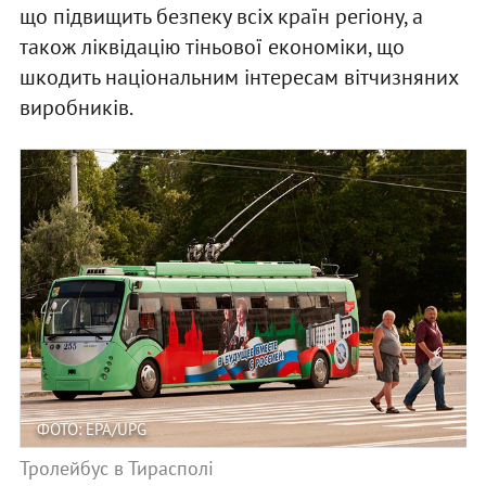
що підвищить безпеку всіх країн регіону, а
також ліквідацію тіньової економіки, що
шкодить національним інтересам вітчизняних
виробників.
ФОТО: EPA/UPG
Тролейбус в Тирасполі