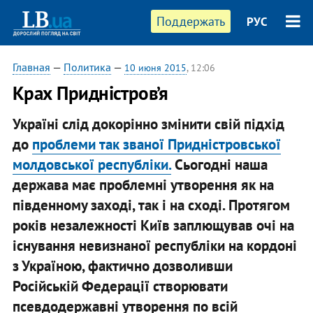
Поддержать
РУС
Главная
—
Политика
—
10 июня 2015
, 12:06
Крах Придністров’я
Україні слід докорінно змінити свій підхід
до
проблеми так званої Придністровської
молдовської республіки.
Сьогодні наша
держава має проблемні утворення як на
південному заході, так і на сході. Протягом
років незалежності Київ заплющував очі на
існування невизнаної республіки на кордоні
з Україною, фактично дозволивши
Російській Федерації створювати
псевдодержавні утворення по всій