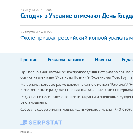
23 августа 2014, 10:06
Сегодня в Украине отмечают День Госуд
23 августа 2014, 00:56
Фюле призвал российский конвой уважать 
Про нас
Реклама на сайте
Ивенты
Реда
При полном или частичном воспроизведении материалов прямая ги
ссылка на агентство "Українськi Новини" и "Украинская Фото Групп
Материалы, которые размещаются на сайте с меткой "Реклама" / "Но
этого контента и разделяет мнения, высказанные в этих материала
Редакция не несет ответственности за факты и оценочные сужден
рекламодатель.
Субъект в сфере онлайн-медиа; идентификатор медиа - R40-05097
РЕКЛАМА