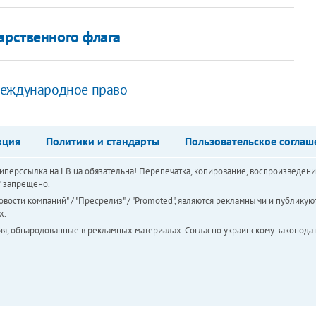
арственного флага
международное право
кция
Политики и стандарты
Пользовательское соглаш
перссылка на LB.ua обязательна! Перепечатка, копирование, воспроизведени
а" запрещено.
вости компаний" / "Пресрелиз" / "Promoted", являются рекламными и публикуют
х.
ия, обнародованные в рекламных материалах. Согласно украинскому законодат