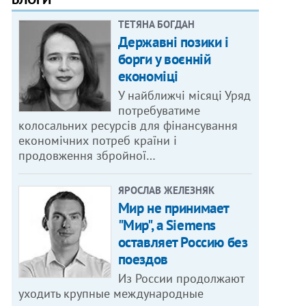
ТЕТЯНА БОГДАН
Державні позики і
борги у воєнній
економіці
У найближчі місяці Уряд
потребуватиме
колосальних ресурсів для фінансування
економічних потреб країни і
продовження збройної…
ЯРОСЛАВ ЖЕЛЕЗНЯК
Мир не принимает
"Мир", а Siemens
оставляет Россию без
поездов
Из России продолжают
уходить крупные международные