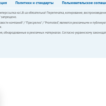
кция
Политики и стандарты
Пользовательское соглаш
перссылка на LB.ua обязательна! Перепечатка, копирование, воспроизведени
а" запрещено.
вости компаний" / "Пресрелиз" / "Promoted", являются рекламными и публикуют
х.
ия, обнародованные в рекламных материалах. Согласно украинскому законодат