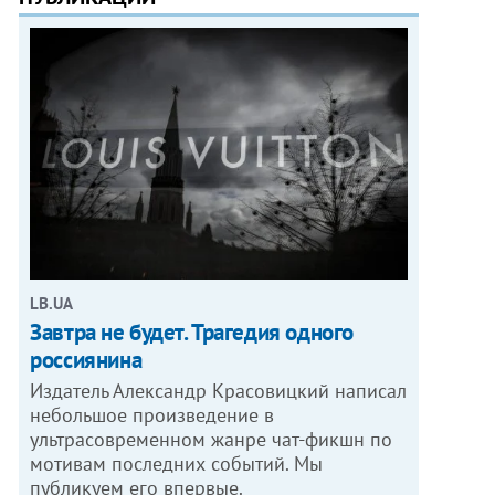
LB.UA
Завтра не будет. Трагедия одного
россиянина
Издатель Александр Красовицкий написал
небольшое произведение в
ультрасовременном жанре чат-фикшн по
мотивам последних событий. Мы
публикуем его впервые.