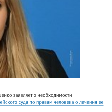
шенко заявляет о необходимости
йского суда по правам человека о лечения ее