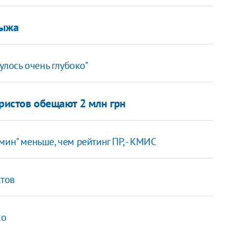
рыжа
улось очень глубоко"
ристов обещают 2 млн грн
ин" меньше, чем рейтинг ПР, - КМИС
тов
ко