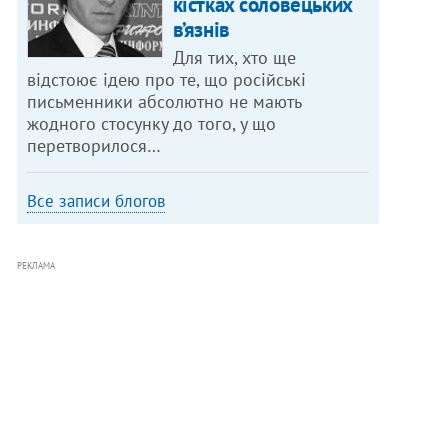
кістках соловецьких
в’язнів
Для тих, хто ще
відстоює ідею про те, що російські
письменники абсолютно не мають
жодного стосунку до того, у що
перетворилося…
Все записи блогов
РЕКЛАМА