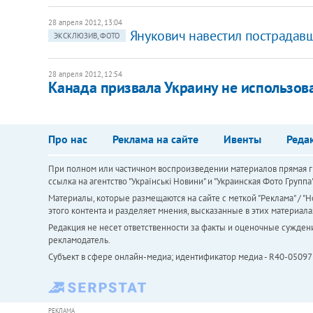
28 апреля 2012, 13:04
Янукович навестил пострадавш
ЭКСКЛЮЗИВ, ФОТО
28 апреля 2012, 12:54
Канада призвала Украину не использов
Про нас
Реклама на сайте
Ивенты
Реда
При полном или частичном воспроизведении материалов прямая ги
ссылка на агентство "Українськi Новини" и "Украинская Фото Групп
Материалы, которые размещаются на сайте с меткой "Реклама" / "Но
этого контента и разделяет мнения, высказанные в этих материала
Редакция не несет ответственности за факты и оценочные сужден
рекламодатель.
Субъект в сфере онлайн-медиа; идентификатор медиа - R40-05097
РЕКЛАМА