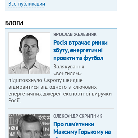
Все публикации
БЛОГИ
ЯРОСЛАВ ЖЕЛЕЗНЯК
Росія втрачає ринки
збуту, енергетичні
проекти та футбол
Залякування
«вентилем»
підштовхнуло Європу швидше
відмовитися від одного з ключових
енергетичних джерел експортної виручки
Росії.
ОЛЕКСАНДР СКРИПНИК
Про пам’ятники
Максиму Горькому на