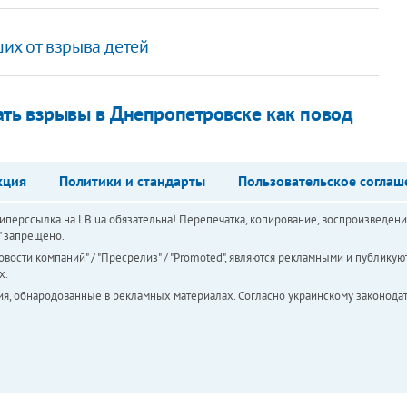
их от взрыва детей
ать взрывы в Днепропетровске как повод
кция
Политики и стандарты
Пользовательское соглаш
перссылка на LB.ua обязательна! Перепечатка, копирование, воспроизведени
а" запрещено.
вости компаний" / "Пресрелиз" / "Promoted", являются рекламными и публикуют
х.
ия, обнародованные в рекламных материалах. Согласно украинскому законодат