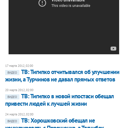
17 марта 2012, 02:00
ТВ: Тигипко отчитывался об улучшении
ВИДЕО
жизни, а Турчинов не давал прямых ответов
20 марта 2012, 02:00
ТВ: Тигипко в новой ипостаси обещал
ВИДЕО
привести людей к лучшей жизни
24 марта 2012, 02:00
ТВ: Хорошковский обещал не
ВИДЕО
конкурировать с Порошенко, а Тягнибок