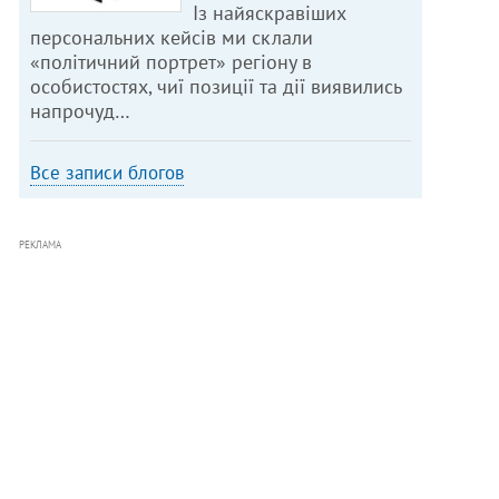
Із найяскравіших
персональних кейсів ми склали
«політичний портрет» регіону в
особистостях, чиї позиції та дії виявились
напрочуд…
Все записи блогов
РЕКЛАМА