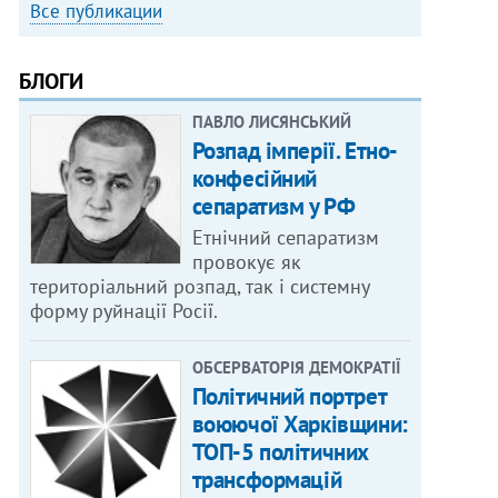
Все публикации
БЛОГИ
ПАВЛО ЛИСЯНСЬКИЙ
Розпад імперії. Етно-
конфесійний
сепаратизм у РФ
Етнічний сепаратизм
провокує як
територіальний розпад, так і системну
форму руйнації Росії.
ОБСЕРВАТОРІЯ ДЕМОКРАТІЇ
Політичний портрет
воюючої Харківщини:
ТОП-5 політичних
трансформацій