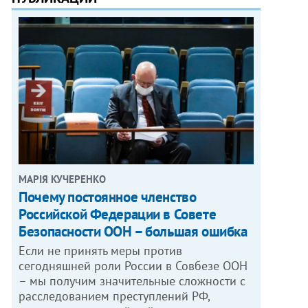
МАРІЯ КУЧЕРЕНКО
​Почему постоянное членство
Российской Федерации в Совете
Безопасности ООН – большая ошибка
Если не принять меры против
сегодняшней роли России в Совбезе ООН
– мы получим значительные сложности с
расследованием преступлений РФ,