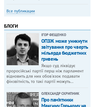
Все публикации
БЛОГИ
ІГОР ФЕЩЕНКО
ОПЗЖ може уникнути
звітування про чверть
мільярда бюджетних
гривень
Якщо суд ліквідує
проросійські партії перш ніж парламент
відновить для них обов'язок подавати
фінзвітність, то такі партії можуть…
ОЛЕКСАНДР СКРИПНИК
Про пам’ятники
Максиму Горькому на