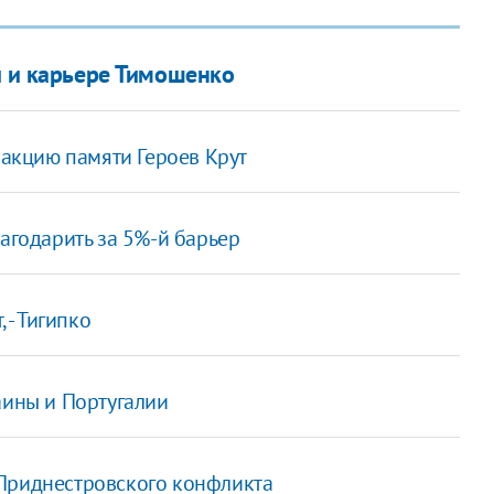
и и карьере Тимошенко
 акцию памяти Героев Крут
лагодарить за 5%-й барьер
 - Тигипко
аины и Португалии
 Приднестровского конфликта