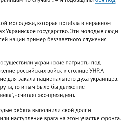
ской молодежи, которая погибла в неравном
ках Украинское государство. Эти молодые люди
 всей нации пример беззаветного служения
 осуществили украинские патриоты под
ение российских войск к столице УНР. А
ние для закала национального духа украинцев.
Круты, то иным было бы движение
века", - считает экс-президент.
лодые ребята выполнили свой долг и
ли наступление врага на этом участке фронта.