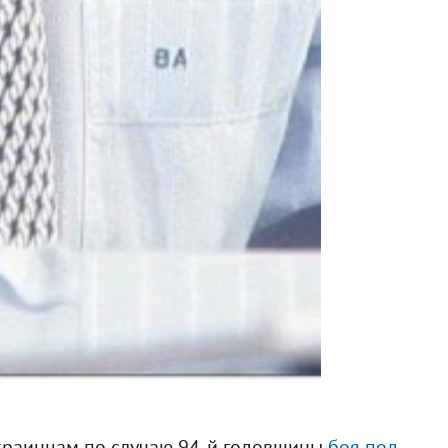
украинцам по случаю 94-й годовщины
боя под