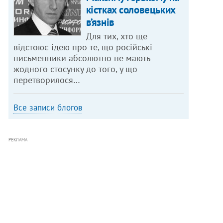
кістках соловецьких
в’язнів
Для тих, хто ще
відстоює ідею про те, що російські
письменники абсолютно не мають
жодного стосунку до того, у що
перетворилося…
Все записи блогов
РЕКЛАМА