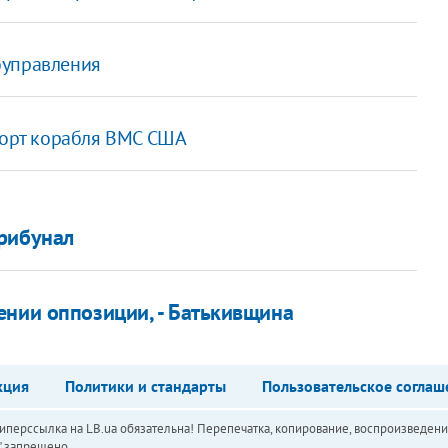
оуправления
 порт корабля ВМС США
трибунал
ении оппозиции, - Батькивщина
кция
Политики и стандарты
Пользовательское соглаш
перссылка на LB.ua обязательна! Перепечатка, копирование, воспроизведени
а" запрещено.