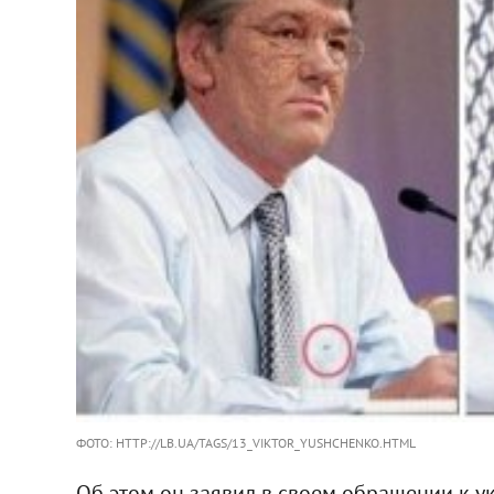
ФОТО: HTTP://LB.UA/TAGS/13_VIKTOR_YUSHCHENKO.HTML
Об этом он заявил в своем обращении к 