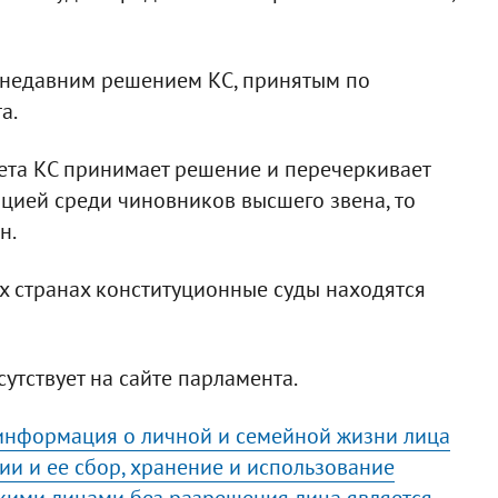
 недавним решением КС, принятым по
а.
та КС принимает решение и перечеркивает
пцией среди чиновников высшего звена, то
н.
их странах конституционные суды находятся
утствует на сайте парламента.
 информация о личной и семейной жизни лица
и и ее сбор, хранение и использование
кими лицами без разрешения лица является