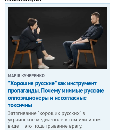
МАРІЯ КУЧЕРЕНКО
"Хорошие русские" как инструмент
пропаганды. Почему мнимые русские
оппозиционеры и несогласные
токсичны
Затягивание "хороших русских" в
украинское медиа-поле в том или ином
виде – это подыгрывание врагу.