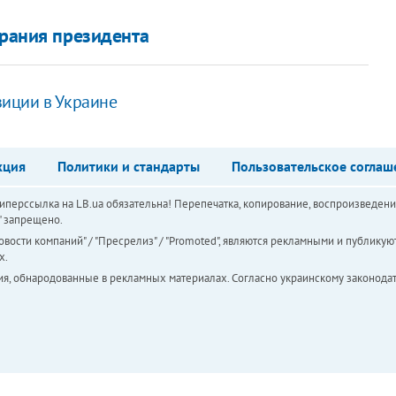
брания президента
иции в Украине
кция
Политики и стандарты
Пользовательское соглаш
перссылка на LB.ua обязательна! Перепечатка, копирование, воспроизведени
а" запрещено.
вости компаний" / "Пресрелиз" / "Promoted", являются рекламными и публикуют
х.
ия, обнародованные в рекламных материалах. Согласно украинскому законодат