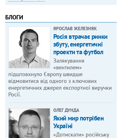
БЛОГИ
ЯРОСЛАВ ЖЕЛЕЗНЯК
Росія втрачає ринки
збуту, енергетичні
проекти та футбол
Залякування
«вентилем»
підштовхнуло Європу швидше
відмовитися від одного з ключових
енергетичних джерел експортної виручки
Росії.
ОЛЕГ ДУНДА
Який мир потрібен
Україні
«Дотискати» російську