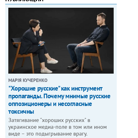
МАРІЯ КУЧЕРЕНКО
"Хорошие русские" как инструмент
пропаганды. Почему мнимые русские
оппозиционеры и несогласные
токсичны
Затягивание "хороших русских" в
украинское медиа-поле в том или ином
виде – это подыгрывание врагу.