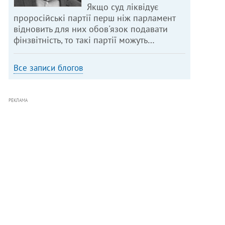
Якщо суд ліквідує
проросійські партії перш ніж парламент
відновить для них обов'язок подавати
фінзвітність, то такі партії можуть…
Все записи блогов
РЕКЛАМА