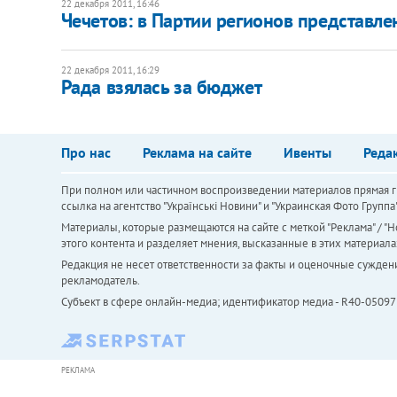
22 декабря 2011, 16:46
Чечетов: в Партии регионов представле
22 декабря 2011, 16:29
​Рада взялась за бюджет
Про нас
Реклама на сайте
Ивенты
Реда
При полном или частичном воспроизведении материалов прямая ги
ссылка на агентство "Українськi Новини" и "Украинская Фото Групп
Материалы, которые размещаются на сайте с меткой "Реклама" / "Но
этого контента и разделяет мнения, высказанные в этих материала
Редакция не несет ответственности за факты и оценочные сужден
рекламодатель.
Субъект в сфере онлайн-медиа; идентификатор медиа - R40-05097
РЕКЛАМА