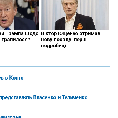
в в Конго
представлять Власенко и Теличенко
ежигорья