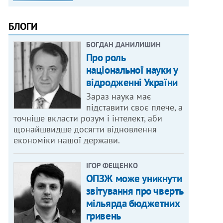
БЛОГИ
БОГДАН ДАНИЛИШИН
Про роль
національної науки у
відродженні України
Зараз наука має
підставити своє плече, а
точніше вкласти розум і інтелект, аби
щонайшвидше досягти відновлення
економіки нашої держави.
ІГОР ФЕЩЕНКО
ОПЗЖ може уникнути
звітування про чверть
мільярда бюджетних
гривень