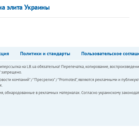
на элита Украины
кция
Политики и стандарты
Пользовательское соглаш
перссылка на LB.ua обязательна! Перепечатка, копирование, воспроизведени
а" запрещено.
вости компаний" / "Пресрелиз" / "Promoted", являются рекламными и публикуют
х.
ия, обнародованные в рекламных материалах. Согласно украинскому законодат