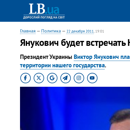
Главная
—
Политика
—
22 декабря 2011
, 19:01
​Янукович будет встречать
Президент Украины
Виктор Янукович пла
территории нашего государства
.