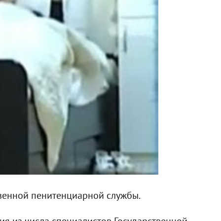
твенной пенитенциарной службы.
ия из числа специалистов Государственной