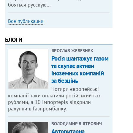
бояться русскую…
Все публикации
БЛОГИ
ЯРОСЛАВ ЖЕЛЕЗНЯК
Росія шантажує газом
та скупає активи
іноземних компаній
за безцінь
Чотири європейські
компанії таки оплатили російський газ
рублями, а 10 імпортерів відкрили
рахунки в Газпромбанку.
ВОЛОДИМИР В'ЯТРОВИЧ
Авторитарна