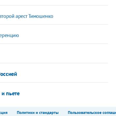
второй арест Тимошенко
ференцию
Россией
 и пьете
кция
Политики и стандарты
Пользовательское соглаш