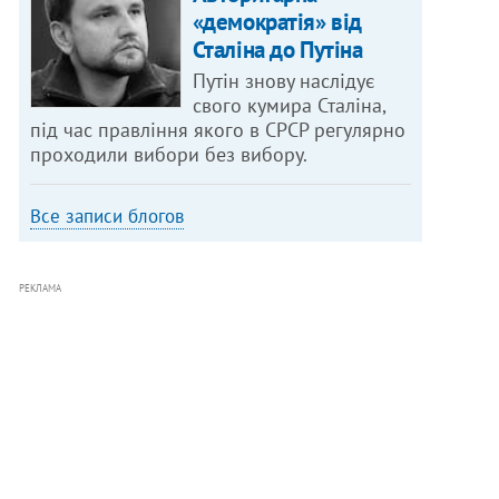
«демократія» від
Сталіна до Путіна
Путін знову наслідує
свого кумира Сталіна,
під час правління якого в СРСР регулярно
проходили вибори без вибору.
Все записи блогов
РЕКЛАМА