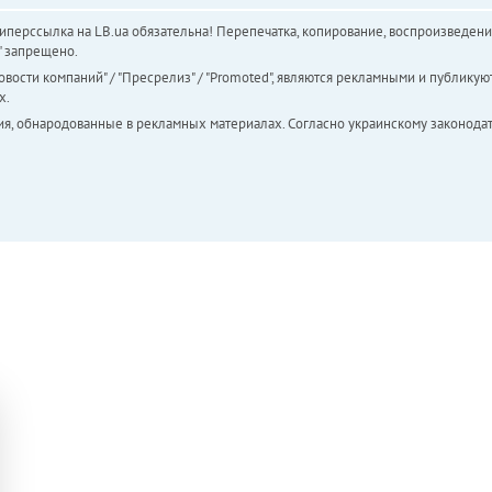
перссылка на LB.ua обязательна! Перепечатка, копирование, воспроизведени
а" запрещено.
вости компаний" / "Пресрелиз" / "Promoted", являются рекламными и публикуют
х.
ия, обнародованные в рекламных материалах. Согласно украинскому законодат