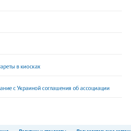
гареты в киосках
сание с Украиной соглашения об ассоциации
кция
Политики и стандарты
Пользовательское соглаш