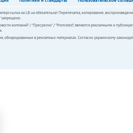
перссылка на LB.ua обязательна! Перепечатка, копирование, воспроизведени
а" запрещено.
вости компаний" / "Пресрелиз" / "Promoted", являются рекламными и публикуют
х.
ия, обнародованные в рекламных материалах. Согласно украинскому законодат