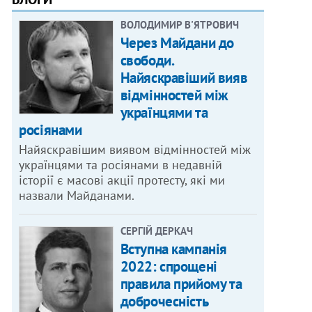
ВОЛОДИМИР В'ЯТРОВИЧ
Через Майдани до
свободи.
Найяскравіший вияв
відмінностей між
українцями та
росіянами
Найяскравішим виявом відмінностей між
українцями та росіянами в недавній
історії є масові акції протесту, які ми
назвали Майданами.
СЕРГІЙ ДЕРКАЧ
Вступна кампанія
2022: спрощені
правила прийому та
доброчесність