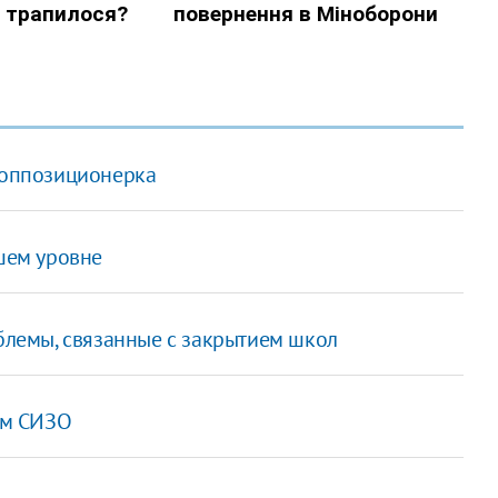
я оппозиционерка
сшем уровне
облемы, связанные с закрытием школ
ком СИЗО