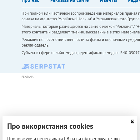
При полном или частичном воспроизведении материалов прямая ги
ссылка на агентство "Українськi Новини" и "Украинская Фото Групп
Материалы, которые размещаются на сайте с меткой "Реклама" / "Но
этого контента и разделяет мнения, высказанные в этих материала
Редакция не несет ответственности за факты и оценочные сужден
рекламодатель.
Субъект в сфере онлайн-медиа; идентификатор медиа - R40-05097
РЕКЛАМА
Про використання cookies
Продовжуючи переглядати LB.ua ви підтверджуєте, що