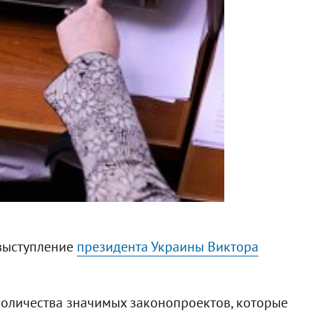
 выступление
президента Украины Виктора
 количества значимых законопроектов, которые