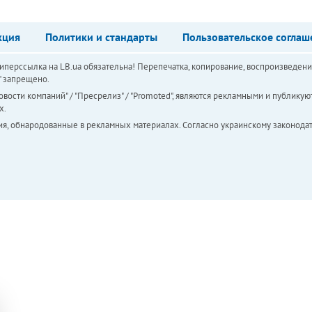
кция
Политики и стандарты
Пользовательское соглаш
перссылка на LB.ua обязательна! Перепечатка, копирование, воспроизведени
а" запрещено.
вости компаний" / "Пресрелиз" / "Promoted", являются рекламными и публикуют
х.
ия, обнародованные в рекламных материалах. Согласно украинскому законодат