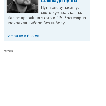
Сталіна до Путіна
Путін знову наслідує
свого кумира Сталіна,
під час правління якого в СРСР регулярно
проходили вибори без вибору.
Все записи блогов
РЕКЛАМА