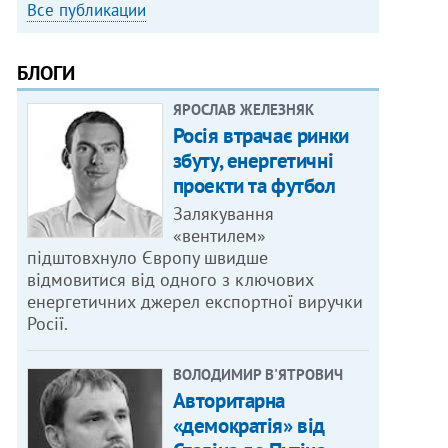
Все публикации
БЛОГИ
ЯРОСЛАВ ЖЕЛЕЗНЯК
Росія втрачає ринки
збуту, енергетичні
проекти та футбол
Залякування
«вентилем»
підштовхнуло Європу швидше
відмовитися від одного з ключових
енергетичних джерел експортної виручки
Росії.
ВОЛОДИМИР В'ЯТРОВИЧ
Авторитарна
«демократія» від