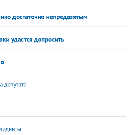
енко достаточно непредвзятым
аки удастся допросить
ко
а депутата
езиденты