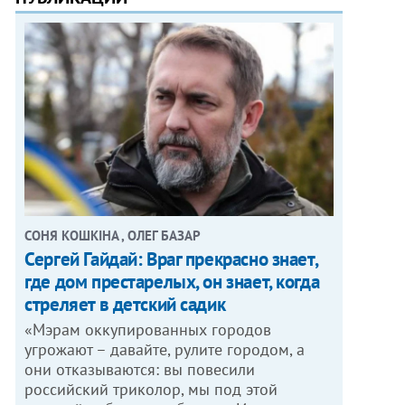
СОНЯ КОШКІНА , ОЛЕГ БАЗАР
Сергей Гайдай: Враг прекрасно знает,
где дом престарелых, он знает, когда
стреляет в детский садик
«Мэрам оккупированных городов
угрожают – давайте, рулите городом, а
они отказываются: вы повесили
российский триколор, мы под этой