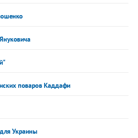
имошенко
 Януковича
й"
инских поваров Каддафи
 для Украины