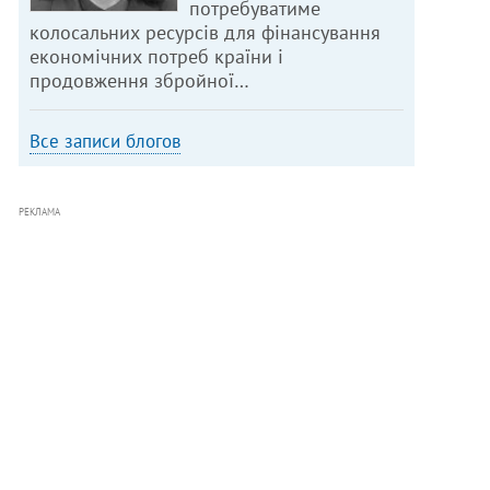
потребуватиме
колосальних ресурсів для фінансування
економічних потреб країни і
продовження збройної…
Все записи блогов
РЕКЛАМА