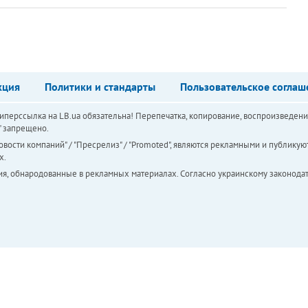
кция
Политики и стандарты
Пользовательское соглаш
перссылка на LB.ua обязательна! Перепечатка, копирование, воспроизведени
а" запрещено.
вости компаний" / "Пресрелиз" / "Promoted", являются рекламными и публикуют
х.
ия, обнародованные в рекламных материалах. Согласно украинскому законодат