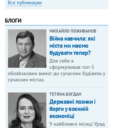
Все публикации
БЛОГИ
МИХАЙЛО ПОЖИВАНОВ
Війна навчила: які
міста ми маємо
будувати тепер?
Для себе я
сформулював топ-5
обов’язкових вимог до сучасних будівель у
сучасних містах.
ТЕТЯНА БОГДАН
Державні позики і
борги у воєнній
економіці
У найближчі місяці Уряд