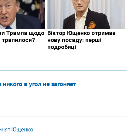
 никого в угол не загоняет
винят Ющенко