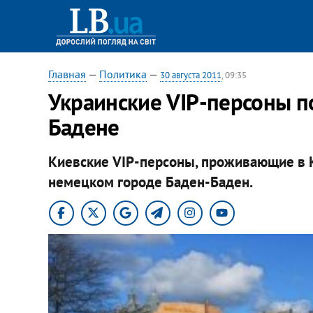
Главная
—
Политика
—
30 августа 2011
, 09:35
Украинские VIP-персоны п
Бадене
Киевские VIP-персоны, проживающие в К
немецком городе Баден-Баден.