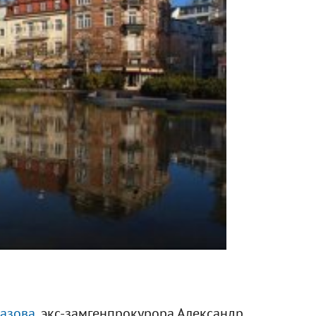
азова
, экс-замгенпрокурора Александр