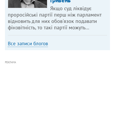
гривень
Якщо суд ліквідує
проросійські партії перш ніж парламент
відновить для них обов'язок подавати
фінзвітність, то такі партії можуть…
Все записи блогов
РЕКЛАМА