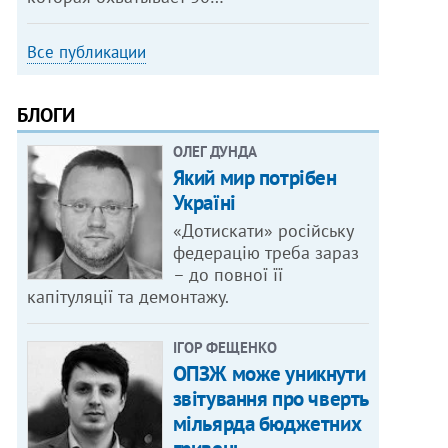
Все публикации
БЛОГИ
ОЛЕГ ДУНДА
Який мир потрібен
Україні
«Дотискати» російську
федерацію треба зараз
– до повної її
капітуляції та демонтажу.
ІГОР ФЕЩЕНКО
ОПЗЖ може уникнути
звітування про чверть
мільярда бюджетних