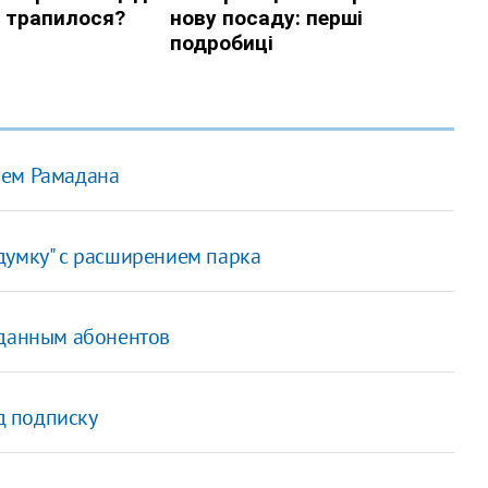
ием Рамадана
думку" с расширением парка
 данным абонентов
д подписку