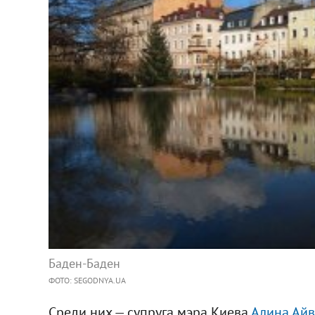
Баден-Баден
ФОТО: SEGODNYA.UA
Среди них — супруга мэра Киева
Алина Айв