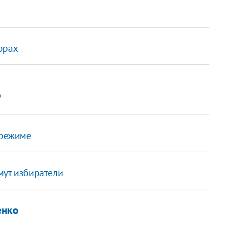
орах
?
 режиме
мут избиратели
енко