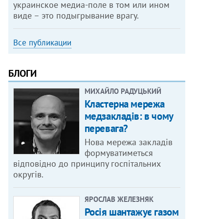
украинское медиа-поле в том или ином
виде – это подыгрывание врагу.
Все публикации
БЛОГИ
МИХАЙЛО РАДУЦЬКИЙ
Кластерна мережа
медзакладів: в чому
перевага?
Нова мережа закладів
формуватиметься
відповідно до принципу госпітальних
округів.
ЯРОСЛАВ ЖЕЛЕЗНЯК
Росія шантажує газом