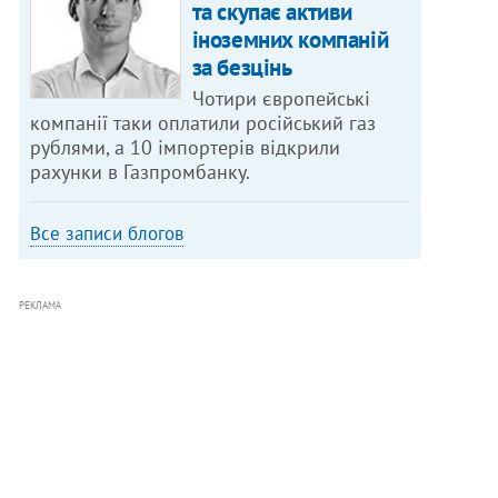
та скупає активи
іноземних компаній
за безцінь
Чотири європейські
компанії таки оплатили російський газ
рублями, а 10 імпортерів відкрили
рахунки в Газпромбанку.
Все записи блогов
РЕКЛАМА