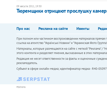
09 августа 2011, 19:30
Тюремщики отрицают прослушку каме
Про нас
Реклама на сайте
Ивенты
Реда
При полном или частичном воспроизведении материалов прямая ги
ссылка на агентство "Українськi Новини" и "Украинская Фото Групп
Материалы, которые размещаются на сайте с меткой "Реклама" / "Но
этого контента и разделяет мнения, высказанные в этих материала
Редакция не несет ответственности за факты и оценочные сужден
рекламодатель.
Субъект в сфере онлайн-медиа; идентификатор медиа - R40-05097
РЕКЛАМА