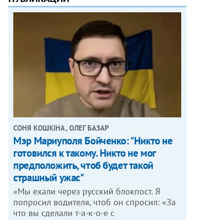
СОНЯ КОШКІНА , ОЛЕГ БАЗАР
Мэр Мариуполя Бойченко: "Никто не
готовился к такому. Никто не мог
предположить, чтоб будет такой
страшный ужас"
«Мы ехали через русский блокпост. Я
попросил водителя, чтоб он спросил: «За
что вы сделали т-а-к-о-е с