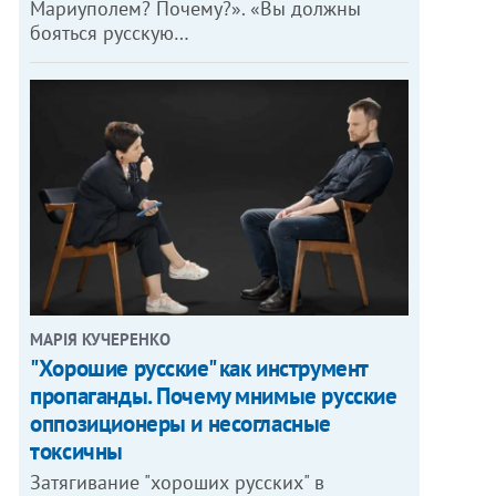
Мариуполем? Почему?». «Вы должны
бояться русскую…
МАРІЯ КУЧЕРЕНКО
"Хорошие русские" как инструмент
пропаганды. Почему мнимые русские
оппозиционеры и несогласные
токсичны
Затягивание "хороших русских" в