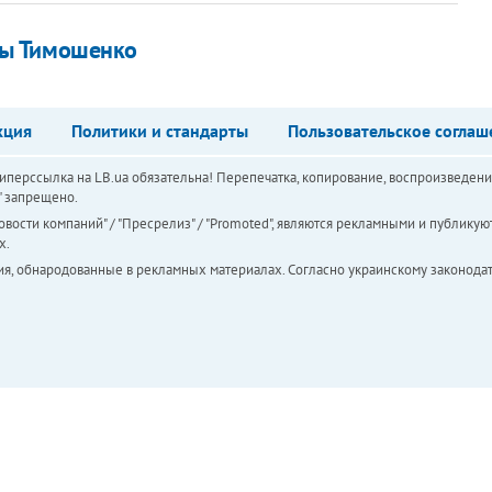
ры Тимошенко
кция
Политики и стандарты
Пользовательское соглаш
перссылка на LB.ua обязательна! Перепечатка, копирование, воспроизведени
а" запрещено.
вости компаний" / "Пресрелиз" / "Promoted", являются рекламными и публикуют
х.
ия, обнародованные в рекламных материалах. Согласно украинскому законодат