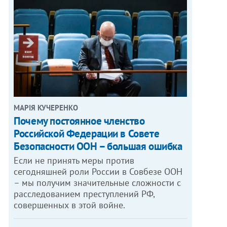
МАРІЯ КУЧЕРЕНКО
​Почему постоянное членство
Российской Федерации в Совете
Безопасности ООН – большая ошибка
Если не принять меры против
сегодняшней роли России в Совбезе ООН
– мы получим значительные сложности с
расследованием преступлений РФ,
совершенных в этой войне.