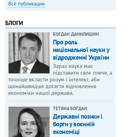
Все публикации
БЛОГИ
БОГДАН ДАНИЛИШИН
Про роль
національної науки у
відродженні України
Зараз наука має
підставити своє плече, а
точніше вкласти розум і інтелект, аби
щонайшвидше досягти відновлення
економіки нашої держави.
ТЕТЯНА БОГДАН
Державні позики і
борги у воєнній
економіці