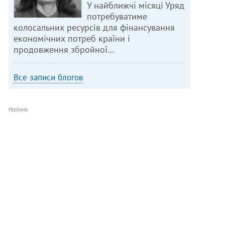
У найближчі місяці Уряд
потребуватиме
колосальних ресурсів для фінансування
економічних потреб країни і
продовження збройної…
Все записи блогов
РЕКЛАМА