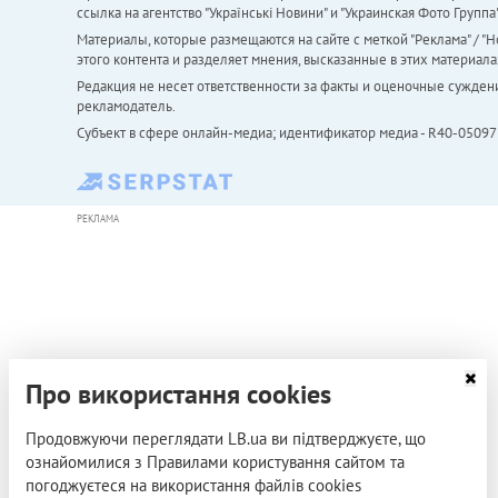
ссылка на агентство "Українськi Новини" и "Украинская Фото Групп
Материалы, которые размещаются на сайте с меткой "Реклама" / "Но
этого контента и разделяет мнения, высказанные в этих материала
Редакция не несет ответственности за факты и оценочные сужден
рекламодатель.
Субъект в сфере онлайн-медиа; идентификатор медиа - R40-05097
РЕКЛАМА
Про використання cookies
Продовжуючи переглядати LB.ua ви підтверджуєте, що
ознайомилися з Правилами користування сайтом та
погоджуєтеся на використання файлів cookies