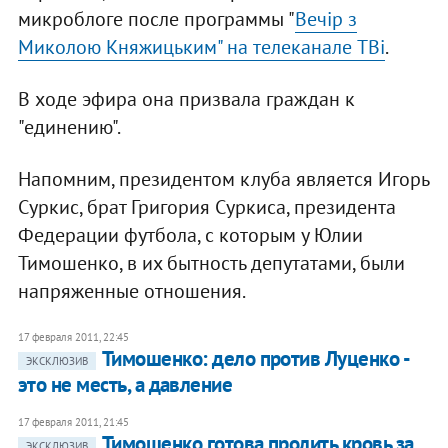
микроблоге после программы "
Вечiр з
Миколою Княжицьким" на телеканале TBi
.
В ходе эфира она призвала граждан к
"единению".
Напомним, президентом клуба является Игорь
Суркис, брат Григория Суркиса, президента
Федерации футбола, с которым у Юлии
Тимошенко, в их бытность депутатами, были
напряженные отношения.
17 февраля 2011, 22:45
Тимошенко: дело против Луценко -
ЭКСКЛЮЗИВ
это не месть, а давление
17 февраля 2011, 21:45
Тимошенко готова пролить кровь за
ЭКСКЛЮЗИВ